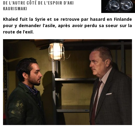
DE L’AUTRE CÔTÉ DE L’ESPOIR D’AKI
KAURISMAKI
« MOFUSAND / Parler Japonais » – Des Expressions Pratiques !
Khaled fuit la Syrie et se retrouve par hasard en Finlande
« Dr Wertham / L’homme qui étudia les tueurs en série » - Un Métier à Risque !
pour y demander l’asile, après avoir perdu sa soeur sur la
route de l’exil.
Assassin's Creed Black Flag Resynced
« Le Vent dand les Saules » - Une Belle Histoire !
« Damn Them All » - Un duo de Choc !
Yoshi and the mysterious book