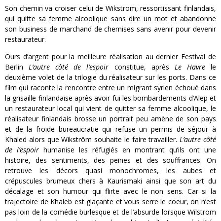
Son chemin va croiser celui de Wikström, ressortissant finlandais,
qui quitte sa femme alcoolique sans dire un mot et abandonne
son business de marchand de chemises sans avenir pour devenir
restaurateur.
Ours d’argent pour la meilleure réalisation au dernier Festival de
Berlin
L’autre côté
de l’espoir
constitue, après
Le Havre
le
deuxième volet de la trilogie du réalisateur sur les ports. Dans ce
film qui raconte la rencontre entre un migrant syrien échoué dans
la grisaille finlandaise après avoir fui les bombardements d’Alep et
un restaurateur local qui vient de quitter sa femme alcoolique, le
réalisateur finlandais brosse un portrait peu amène de son pays
et de la froide bureaucratie qui refuse un permis de séjour à
Khaled alors que Wikström souhaite le faire travailler.
L’autre côté
de l’espoir
humanise les réfugiés en montrant qu’ils ont une
histoire, des sentiments, des peines et des souffrances. On
retrouve les décors quasi monochromes, les aubes et
crépuscules brumeux chers à Kaurismaki ainsi que son art du
décalage et son humour qui flirte avec le non sens. Car si la
trajectoire de Khaleb est glaçante et vous serre le coeur, on n’est
pas loin de la comédie burlesque et de l’absurde lorsque Wilström