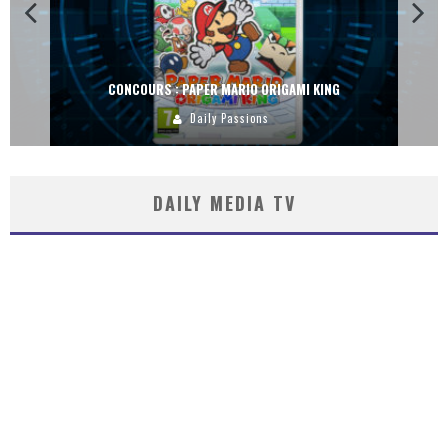
RS : PAPER MARIO ORIGAMI KING
CONC
Daily Passions
DAILY MEDIA TV