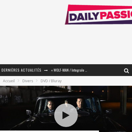
« WOLF-MAN / Integrale Tomes 1 et 2 » - Cruelle Vengeance !
DERNIÈRES ACTUALITÉS
Accueil
Divers
DVD / Bluray
« The Broken Ring / This Mariage Will Fail Anyway » (Tome 2) – Préparer sa vengeance…
« Mon Village Révolté » - Combattre un Projet !
« Le Béton et le Bambou / Propositions pour Mayotte et le Monde. » - Améliorations !
Star Fox
PsyRiver 2026 : la magie revient sur les rives de l’Aar