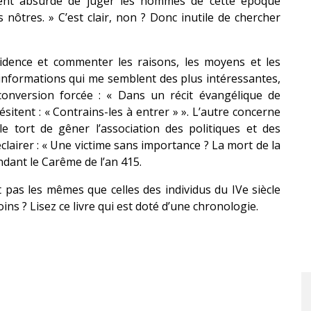
lement absurde de juger les hommes de cette époque
 nôtres. » C’est clair, non ? Donc inutile de chercher
idence et commenter les raisons, les moyens et les
x informations qui me semblent des plus intéressantes,
 conversion forcée : « Dans un récit évangélique de
sitent : « Contrains-les à entrer » ». L’autre concerne
e tort de gêner l’association des politiques et des
s éclairer : « Une victime sans importance ? La mort de la
ndant le Carême de l’an 415.
 pas les mêmes que celles des individus du IVe siècle
soins ? Lisez ce livre qui est doté d’une chronologie.