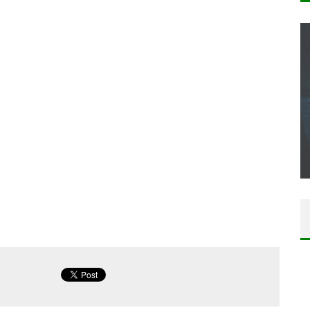
CONCOURS : CALENDRIER DE L’AVENT – UNE
COPIE DU JEU « GRID, ULTIMATE EDITION »
SUR XBOX ONE OU PS4
Daily Passions