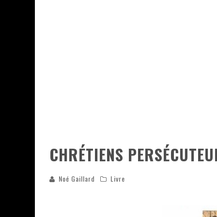
ASSASSIN'S CREED BLACK FLAG 
« LE VENT DAND LES SAULES » 
« DAMN THEM ALL » - UN DUO 
YOSHI AND THE MYSTERIOUS 
CHRÉTIENS PERSÉCUTEU
Noé Gaillard
Livre