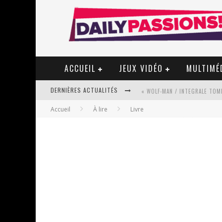
ACCUEIL
JEUX VIDÉO
MULTIMÉ
DERNIÈRES ACTUALITÉS
« WOLF-MAN / INTEGRALE TOME
Accueil
À lire
Livre
« MON VILLAGE RÉVOLTÉ » - 
STAR FOX
PSYRIVER 2026 : LA MAGIE REV
« MOFUSAND / PARLER JAPONAI