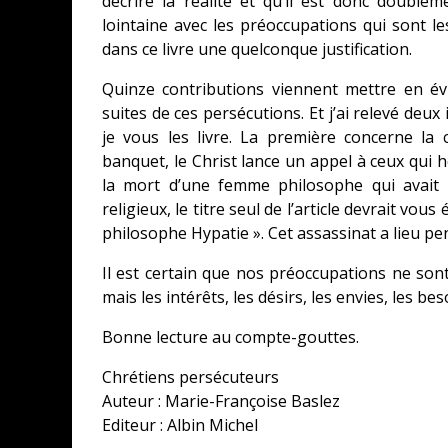
décrire la réalité et qu’il est donc doub
lointaine avec les préoccupations qui sont les
dans ce livre une quelconque justification.
Quinze contributions viennent mettre en év
suites de ces persécutions. Et j’ai relevé deu
je vous les livre. La première concerne la
banquet, le Christ lance un appel à ceux qui hé
la mort d’une femme philosophe qui avait l
religieux, le titre seul de l’article devrait vou
philosophe Hypatie ». Cet assassinat a lieu pe
Il est certain que nos préoccupations ne sont
mais les intérêts, les désirs, les envies, les be
Bonne lecture au compte-gouttes.
Chrétiens persécuteurs
Auteur : Marie-Françoise Baslez
Editeur : Albin Michel