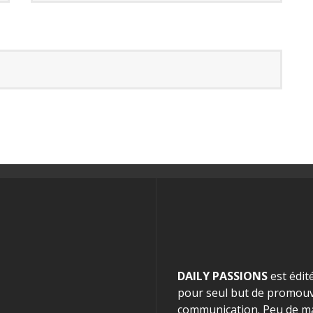
DAILY PASSIONS
est édit
pour seul but de promouvo
communication. Peu de mag