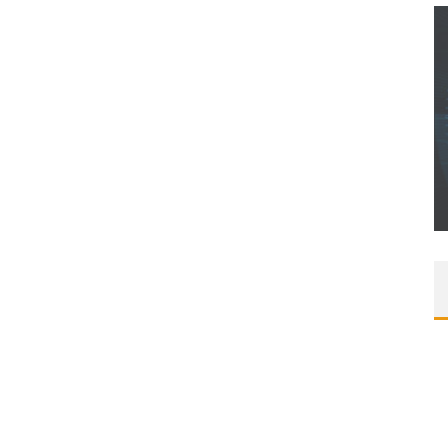
CONCOURS : CALENDRIER DE L’AVENT – UNE
COPIE DU JEU « GRID, ULTIMATE EDITION »
SUR XBOX ONE OU PS4
Daily Passions