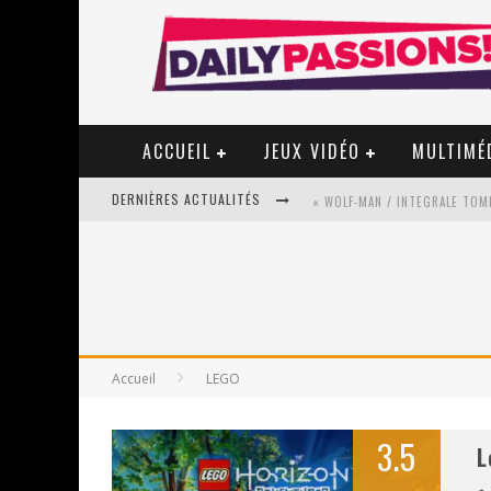
ACCUEIL
JEUX VIDÉO
MULTIMÉ
DERNIÈRES ACTUALITÉS
« WOLF-MAN / INTEGRALE TOME
« MON VILLAGE RÉVOLTÉ » - 
Accueil
LEGO
STAR FOX
PSYRIVER 2026 : LA MAGIE REV
3.5
L
« MOFUSAND / PARLER JAPONAI