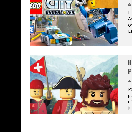
Le
Ap
or
Le
H
P
Po
po
d
ju