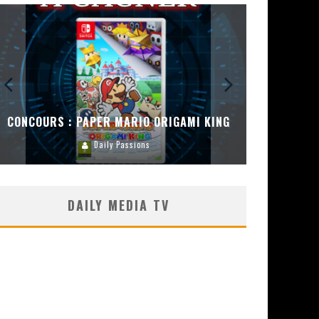
CONCOURS : PAPER MARIO ORIGAMI KING
CONC
Daily Passions
DAILY MEDIA TV