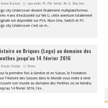
Simon Brunner
Jeux vidéo
,
PC
,
PS4
,
Switch
,
Wii U
,
Xbox One
go city Undercover devient finalement multiplateformes.
rès 4 ans d'exclusivité sur Wii U, cette aventure totalement
iginale est disponible sur PS4, Xbox One, Switch et PC.
go city Undercover c'est un m
...
istoire en Briques (Lego) au domaine des
enthes jusqu’au 14 février 2016
Claude Talaber
Divers
ur la première fois à Genève et en Suisse, la Fondation
ur l'Histoire des Suisses dans le Monde vous invite à venir
écouvrir son musée au domaine des Penthes où se tiendra,
squ'au 14 février 2016, l'ex
...