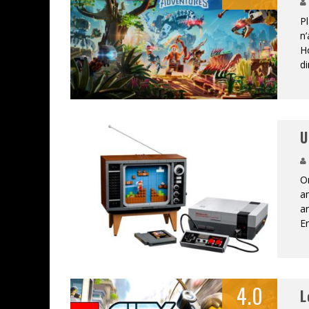
Pl
n’
Ho
ASSASSIN'S CREED BLACK FLAG 
di
« LE VENT DAND LES SAULES » 
« DAMN THEM ALL » - UN DUO 
U
YOSHI AND THE MYSTERIOUS 
On
a
a
E
4.0
L