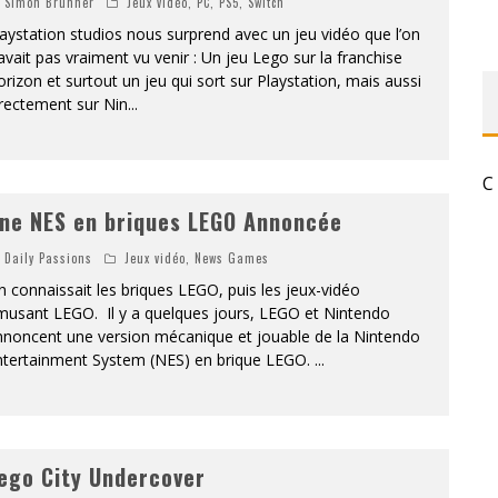
Simon Brunner
Jeux vidéo
,
PC
,
PS5
,
Switch
«
DR WERTHAM / L’HOMME QUI ÉTUDIA LES TUEURS EN SÉRIE » - UN MÉTIER À RISQUE !
aystation studios nous surprend avec un jeu vidéo que l’on
avait pas vraiment vu venir : Un jeu Lego sur la franchise
rizon et surtout un jeu qui sort sur Playstation, mais aussi
RESYNCED
rectement sur Nin
...
- UNE BELLE HISTOIRE !
DE CHOC !
C
ne NES en briques LEGO Annoncée
BOOK
Daily Passions
Jeux vidéo
,
News Games
 connaissait les briques LEGO, puis les jeux-vidéo
musant LEGO. Il y a quelques jours, LEGO et Nintendo
nnoncent une version mécanique et jouable de la Nintendo
ntertainment System (NES) en brique LEGO.
...
ego City Undercover