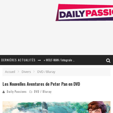
DERNIÈRES ACTUALITÉS
« WOLF-MAN / Integrale Tomes 1 et 2 » - Cruelle Vengeance !
« The Broken Ring / This Mariage Will Fail Anyway » (Tome 2) – Préparer sa vengeance…
Accueil
Divers
DVD / Bluray
« Mon Village Révolté » - Combattre un Projet !
Les Nouvelles Aventures de Peter Pan en DVD
« Le Béton et le Bambou / Propositions pour Mayotte et le Monde. » - Améliorations !
Daily Passions
DVD / Bluray
Star Fox
PsyRiver 2026 : la magie revient sur les rives de l’Aar