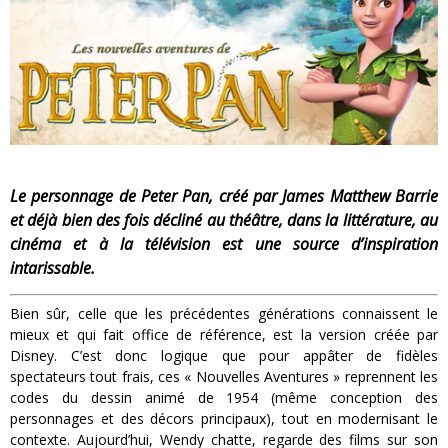
« MOFUSAND / Parler Japonais » – Des Expressions Pratiques !
« Dr Wertham / L’homme qui étudia les tueurs en série » - Un Métier à Risque !
Assassin's Creed Black Flag Resynced
« Le Vent dand les Saules » - Une Belle Histoire !
« Damn Them All » - Un duo de Choc !
Le personnage de Peter Pan, créé par James Matthew Barrie
et déjà bien des fois décliné au théâtre, dans la littérature, au
Yoshi and the mysterious book
cinéma et à la télévision est une source d’inspiration
intarissable.
Bien sûr, celle que les précédentes générations connaissent le
mieux et qui fait office de référence, est la version créée par
Disney.
C’est donc logique que pour appâter de fidèles
spectateurs tout frais, ces « Nouvelles Aventures » reprennent les
codes du dessin animé de 1954
(même conception des
personnages et des décors principaux)
, tout en modernisant le
contexte.
Aujourd’hui, Wendy chatte, regarde des films sur son