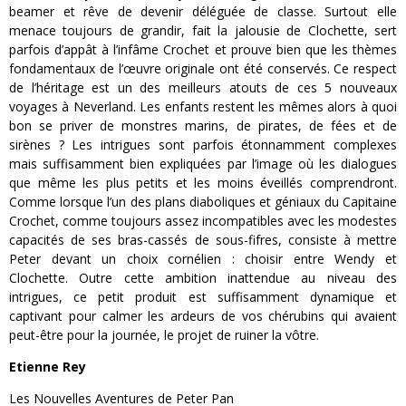
beamer
et rêve de devenir déléguée de classe.
Surtout elle
menace toujours de grandir, fait la jalousie de Clochette, sert
parfois d’appât à l’infâme Crochet et prouve bien que les thèmes
fondamentaux de l’œuvre originale ont été conservés.
Ce respect
de l’héritage est un des meilleurs atouts de ces 5 nouveaux
voyages à
Neverland
.
Les enfants restent les mêmes alors à quoi
bon se priver de monstres marins, de pirates, de fées et de
sirènes ?
Les intrigues sont parfois étonnamment complexes
mais suffisamment bien expliquées par l’image où les dialogues
que même les plus petits et les moins éveillés comprendront.
Comme lorsque l’un des plans diaboliques et géniaux du Capitaine
Crochet, comme toujours assez incompatibles avec les modestes
capacités de ses
bras-cassés
de sous-fifres, consiste à mettre
Peter devant un choix cornélien :
choisir entre Wendy et
Clochette.
Outre cette ambition inattendue au niveau des
intrigues, ce petit produit est suffisamment dynamique et
captivant pour calmer les ardeurs de vos chérubins qui avaient
peut-être pour la journée, le projet de ruiner la vôtre.
Etienne Rey
Les Nouvelles Aventures de Peter Pan