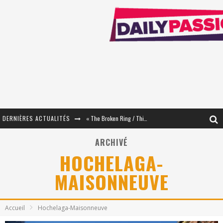
DERNIÈRES ACTUALITÉS
« The Broken Ring / This Mariage Will Fail Anyway » (Tome 2) – Préparer sa vengeance…
« Mon Village Révolté » - Combattre un Projet !
ARCHIVÉ
HOCHELAGA-
« Le Béton et le Bambou / Propositions pour Mayotte et le Monde. » - Améliorations !
MAISONNEUVE
Star Fox
PsyRiver 2026 : la magie revient sur les rives de l’Aar
Accueil
Hochelaga-Maisonneuve
« MOFUSAND / Parler Japonais » – Des Expressions Pratiques !