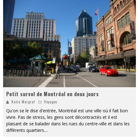
« Dr Wertham / L’homme qui étudia les tueurs en série » - Un Métier à Risque !
Assassin's Creed Black Flag Resynced
« Le Vent dand les Saules » - Une Belle Histoire !
« Damn Them All » - Un duo de Choc !
« Love is a Boxing Ring (Tomes 1 & 2) » – Un Passé Trouble !
« WOLF-MAN / Integrale Tomes 1 et 2 » - Cruelle Vengeance !
Petit survol de Montréal en deux jours
Katia Margraf
Voyages
Qu'on se le dise d'entrée, Montréal est une ville où il fait bon
vivre. Pas de stress, les gens sont décontractés et il est
plaisant de se balader dans les rues du centre-ville et dans les
différents quartiers.
...