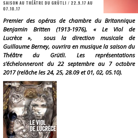
SAISON AU THÉÂTRE DU GRÜTLI / 22.9.17 AU
07.10.17
« MOFUSAND / Parler Japonais » – Des Expressions Pratiques !
Premier des opéras de chambre du Britannique
« Dr Wertham / L’homme qui étudia les tueurs en série » - Un Métier à Risque !
Benjamin Britten (1913-1976), « Le Viol de
Assassin's Creed Black Flag Resynced
Lucrèce », sous la direction musicale de
Guillaume Berney, ouvrira en musique la saison du
« Le Vent dand les Saules » - Une Belle Histoire !
Théâtre du Grütli. Les représentations
« Damn Them All » - Un duo de Choc !
s’échelonneront du 22 septembre au 7 octobre
Yoshi and the mysterious book
2017 (relâche les 24, 25, 28.09 et 01, 02, 05.10).