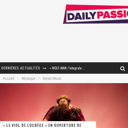
DERNIÈRES ACTUALITÉS
« WOLF-MAN / Integrale Tomes 1 et 2 » - Cruelle Vengeance !
Accueil
Musique
News Music
« The Broken Ring / This Mariage Will Fail Anyway » (Tome 2) – Préparer sa vengeance…
« Mon Village Révolté » - Combattre un Projet !
« Le Béton et le Bambou / Propositions pour Mayotte et le Monde. » - Améliorations !
Star Fox
« LE VIOL DE LUCRÈCE » EN OUVERTURE DE
PsyRiver 2026 : la magie revient sur les rives de l’Aar