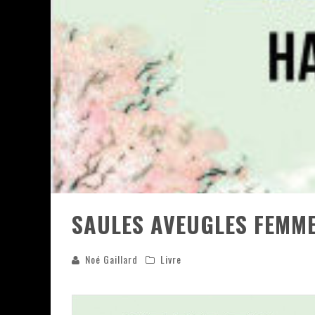
ASSASSIN'S CREED BLACK FLAG 
« LE VENT DAND LES SAULES » 
« DAMN THEM ALL » - UN DUO 
YOSHI AND THE MYSTERIOUS 
SAULES AVEUGLES FEMM
Noé Gaillard
Livre