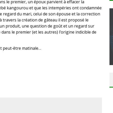
ans le premier, un époux parvient à effacer la
 bébé kangourou et que les intempéries ont condamnée
 regard du mari, celui de son épouse et la correction
 travers la création de gâteau il est proposé le
 d’un produit, une question de goût et un regard sur
ns le premier (et les autres) l’origine indicible de
CONCOURS : CALENDRIER DE L’AVENT – UNE
COPIE DU JEU « GRID, ULTIMATE EDITION »
et peut-être matinale…
SUR XBOX ONE OU PS4
Daily Passions