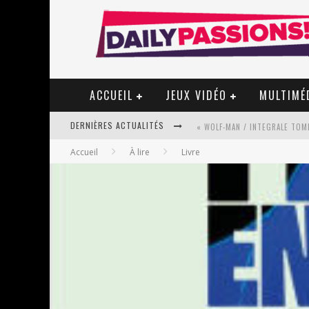
ACCUEIL
JEUX VIDÉO
MULTIMÉ
DERNIÈRES ACTUALITÉS
« WOLF-MAN / INTEGRALE TOME
Accueil
À lire
Livre
« MON VILLAGE RÉVOLTÉ » - 
STAR FOX
PSYRIVER 2026 : LA MAGIE REV
« MOFUSAND / PARLER JAPONAI