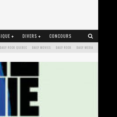
IQUE
DIVERS
CONCOURS
DAILY ROCK QUEBEC
DAILY MOVIES
DAILY ROCK
DAILY MEDIA