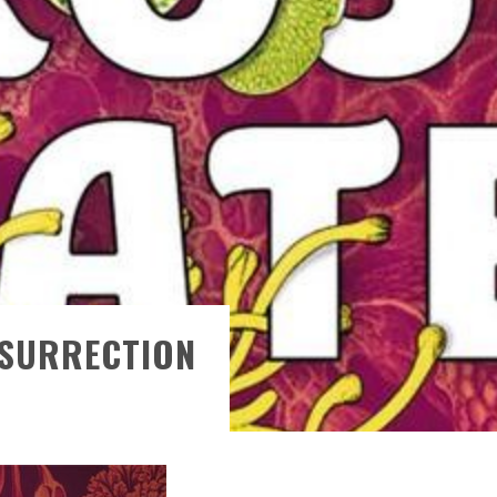
RESYNCED
- UNE BELLE HISTOIRE !
DE CHOC !
ES 1 & 2) » – UN PASSÉ TROUBLE !
S 1 ET 2 » - CRUELLE VENGEANCE !
NSURRECTION