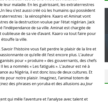
e leur maladie. En les guérissant, les extraterrestres
n lieu s’est aussi créé où les humains qui possèdent
aterrestres : la xénosphère. Kaaro et Aminat vont
stres de la destruction voulue par l’état nigérian. Jack
ré l’indépendance de sa ville. Aminat est chargée de
t oublieuse de sa vie d’avant. Kaaro va tout faire pour
CONCOURS : CALENDRIER DE L’AVENT – UNE
étouffe la ville.
COPIE DU JEU « GRID, ULTIMATE EDITION »
SUR XBOX ONE OU PS4
avoir l’histoire vous fait perdre le plaisir de la lire et
t passionnante ce qu’elle dit l’est encore plus. L’auteur
Daily Passions
organisés pour « produire » des gouvernants, des chefs
Il les a nommés « Les fatigués ». L’auteur est né à
ce au Nigéria, il est donc issu de deux cultures. Et
ente pour notre plaisir. Imaginez, l’animal totem de
ginez des phrases en yoruba et des allusions au
Jour
gent qui mêle l’aventure et l’analyse avec talent et