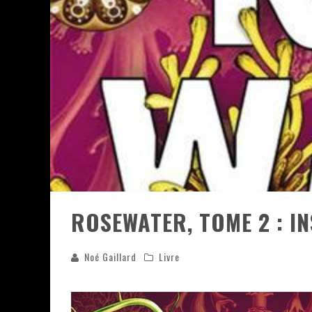
ASSASSIN'S CREED BLACK FLAG 
« LE VENT DAND LES SAULES » 
« DAMN THEM ALL » - UN DUO 
« LOVE IS A BOXING RING (TOM
« WOLF-MAN / INTEGRALE TOME
ROSEWATER, TOME 2 : I
Noé Gaillard
Livre