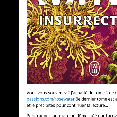
Vous vous souvenez ? J’ai parlé du tome 1 de c
passions.com/rosewater
(le dernier tome est
être précipités pour continuer la lecture…
Petit rappel : autour d’un dôme créé par l’arrivé