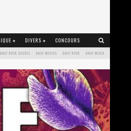
IQUE
DIVERS
CONCOURS
DAILY ROCK QUEBEC
DAILY MOVIES
DAILY ROCK
DAILY MEDIA