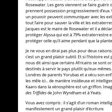
Rosewater. Les gens viennent se faire guérir d
prennent possession progressivement d’eux. U
un pouvoir peuvent communiquer avec les extr
tout faire pour sauver la ville et les extraterre
Jacques est le maire de Rosewater et il a décla
protéger Alyssa qui est à 79% extraterrestre e
protéger celle qu’il aime pendant que la plante 
Je ne vous en dirai pas plus pour deux raisons. S
c’est un grand plaisir subtil. Et si l’histoire es
nous dit ainsi que certains Africains se sont 
destinés à servir le pays plutôt qu’eux-mêmes. 
Londres de parents Yorubas et a vécu son enfan
les mêle ici… de manière insidieuse et intellig
Kaaro dans la xénosphère est un griffon. Ima
des Triffides
de John Wyndham et à Yeats.
Vous avez compris : il s’agit d’un roman intelli
manifestement un grand plaisir d’écriture.