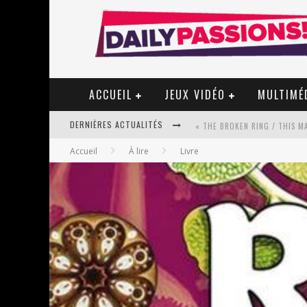
ACCUEIL
JEUX VIDÉO
MULTIMÉ
DERNIÈRES ACTUALITÉS
Accueil
À lire
Livre
« MON VILLAGE RÉVOLTÉ » - 
STAR FOX
PSYRIVER 2026 : LA MAGIE REV
« MOFUSAND / PARLER JAPONAI