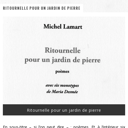
RITOURNELLE POUR UN JARDIN DE PIERRE
« MOFUSAND / Parler Japonais » – Des Expressions Pratiques !
« Dr Wertham / L’homme qui étudia les tueurs en série » - Un Métier à Risque !
Assassin's Creed Black Flag Resynced
« Le Vent dand les Saules » - Une Belle Histoire !
« Damn Them All » - Un duo de Choc !
Yoshi and the mysterious book
Ritournelle pour un jardin de pierre
En sous-titre – si l’on peut dire – : poèmes. Et à l’intérieur six