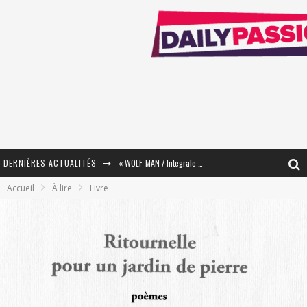
DERNIÈRES ACTUALITÉS
« WOLF-MAN / Integrale Tomes 1 et 2 » - Cruelle Vengeance !
Accueil
À lire
Livre
« The Broken Ring / This Mariage Will Fail Anyway » (Tome 2) – Préparer sa vengeance…
« Mon Village Révolté » - Combattre un Projet !
« Le Béton et le Bambou / Propositions pour Mayotte et le Monde. » - Améliorations !
Star Fox
PsyRiver 2026 : la magie revient sur les rives de l’Aar