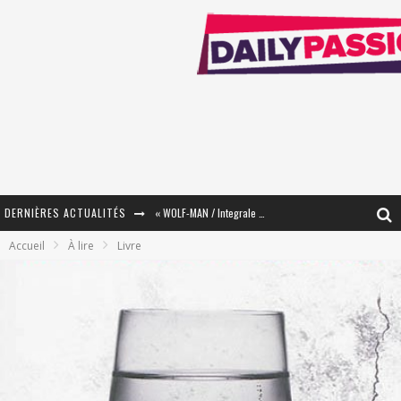
DERNIÈRES ACTUALITÉS
« WOLF-MAN / Integrale Tomes 1 et 2 » - Cruelle Vengeance !
Accueil
À lire
Livre
« The Broken Ring / This Mariage Will Fail Anyway » (Tome 2) – Préparer sa vengeance…
« Mon Village Révolté » - Combattre un Projet !
« Le Béton et le Bambou / Propositions pour Mayotte et le Monde. » - Améliorations !
Star Fox
PsyRiver 2026 : la magie revient sur les rives de l’Aar