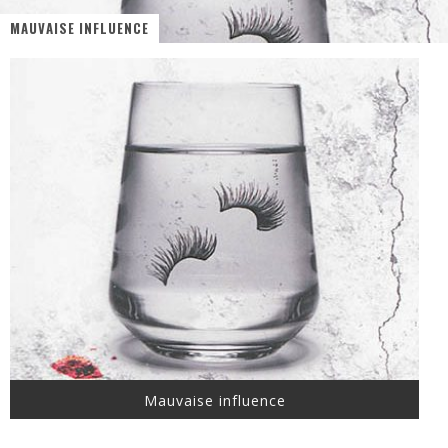
MAUVAISE INFLUENCE
« MOFUSAND / Parler Japonais » – Des Expressions Pratiques !
« Dr Wertham / L’homme qui étudia les tueurs en série » - Un Métier à Risque !
Assassin's Creed Black Flag Resynced
« Le Vent dand les Saules » - Une Belle Histoire !
« Damn Them All » - Un duo de Choc !
Yoshi and the mysterious book
Mauvaise influence