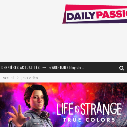
« WOLF-MAN / Integrale Tomes 1 et 2 » - Cruelle Vengeance !
DERNIÈRES ACTUALITÉS
« The Broken Ring / This Mariage Will Fail Anyway » (Tome 2) – Préparer sa vengeance…
Accueil
Jeux vidéo
« Mon Village Révolté » - Combattre un Projet !
« Le Béton et le Bambou / Propositions pour Mayotte et le Monde. » - Améliorations !
Star Fox
PsyRiver 2026 : la magie revient sur les rives de l’Aar