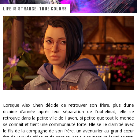
« MOFUSAND / Parler Japonais » – Des Expressions Pratiques !
LIFE IS STRANGE: TRUE COLORS
« Dr Wertham / L’homme qui étudia les tueurs en série » - Un Métier à Risque !
Assassin's Creed Black Flag Resynced
« Le Vent dand les Saules » - Une Belle Histoire !
« Damn Them All » - Un duo de Choc !
Yoshi and the mysterious book
Lorsque Alex Chen décide de retrouver son frère, plus d’une
dizaine d’année après leur séparation de l’ophelinat, elle se
retrouve dans la petite ville de Haven, si petite que tout le monde
se connaît et tient une communauté forte. Elle se lie d’amitié avec
le fils de la compagne de son frère, un aventurier au grand cœur