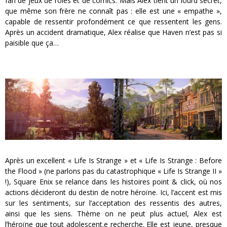
fan de jeux de rôles et de comics. Mais Alex tient un lourd secret,
que même son frère ne connaît pas : elle est une « empathe »,
capable de ressentir profondément ce que ressentent les gens.
Après un accident dramatique, Alex réalise que Haven n’est pas si
paisible que ça…
Après un excellent « Life Is Strange » et « Life Is Strange : Before
the Flood » (ne parlons pas du catastrophique « Life Is Strange II »
!), Square Enix se relance dans les histoires point & click, où nos
actions décideront du destin de notre héroïne. Ici, l’accent est mis
sur les sentiments, sur l’acceptation des ressentis des autres,
ainsi que les siens. Thème on ne peut plus actuel, Alex est
l’héroïne que tout adolescent.e recherche. Elle est jeune, presque