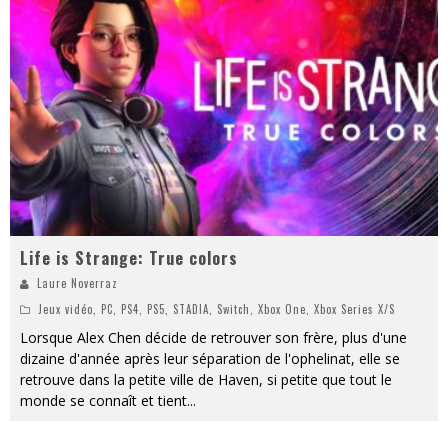
« MOFUSAND / Parler Japonais » – Des Expressions Pratiques !
« Dr Wertham / L’homme qui étudia les tueurs en série » - Un Métier à Risque !
Assassin's Creed Black Flag Resynced
« Le Vent dand les Saules » - Une Belle Histoire !
« Damn Them All » - Un duo de Choc !
Yoshi and the mysterious book
Life is Strange: True colors
Laure Noverraz
Jeux vidéo
,
PC
,
PS4
,
PS5
,
STADIA
,
Switch
,
Xbox One
,
Xbox Series X/S
Lorsque Alex Chen décide de retrouver son frère, plus d'une
dizaine d'année après leur séparation de l'ophelinat, elle se
retrouve dans la petite ville de Haven, si petite que tout le
monde se connaît et tient
...