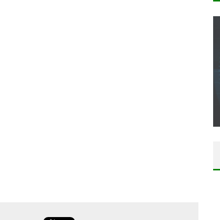
CONCOURS : CALENDRIER DE L’AVENT – UNE
COPIE DU JEU « GRID, ULTIMATE EDITION »
SUR XBOX ONE OU PS4
Daily Passions