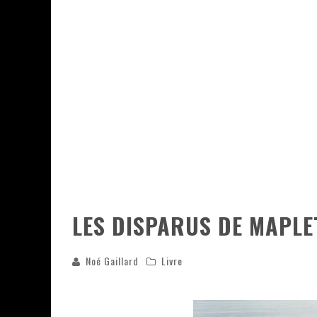
ASSASSIN'S CREED BLACK FLAG 
« LE VENT DAND LES SAULES » 
« DAMN THEM ALL » - UN DUO 
YOSHI AND THE MYSTERIOUS 
LES DISPARUS DE MAPL
Noé Gaillard
Livre