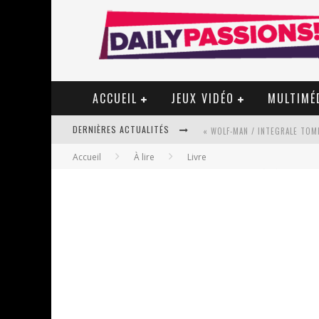
ACCUEIL
JEUX VIDÉO
MULTIMÉ
DERNIÈRES ACTUALITÉS
« WOLF-MAN / INTEGRALE TOME
Accueil
À lire
Livre
« MON VILLAGE RÉVOLTÉ » - 
STAR FOX
PSYRIVER 2026 : LA MAGIE REV
« MOFUSAND / PARLER JAPONAI