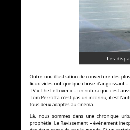
Les disp
Outre une illustration de couverture des plu
lieux vides ont quelque chose d’angoissant –
TV « The Leftover » – on notera que c’est aussi 
Tom Perrotta n’est pas un inconnu, il est l’a
tous deux adaptés au cinéma.
Là, nous sommes dans une chronique urbain
prophétie, Le Ravissement – événement inexpl
des deux sexes de par le monde. Et un certain