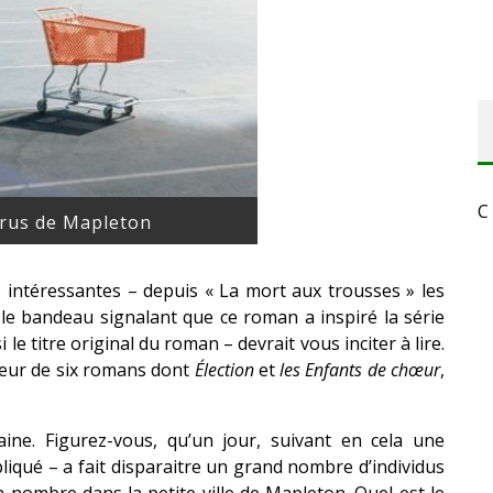
C
arus de Mapleton
s intéressantes – depuis « La mort aux trousses » les
 le bandeau signalant que ce roman a inspiré la série
le titre original du roman – devrait vous inciter à lire.
uteur de six romans dont
Élection
et
les Enfants de chœur
,
e. Figurez-vous, qu’un jour, suivant en cela une
iqué – a fait disparaitre un grand nombre d’individus
 nombre dans la petite ville de Mapleton. Quel est le