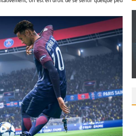
litativement, on est en droit de se sentir quelque peu
NT – UNE
ITION »
CONCOURS : PAPER MARIO ORIGAMI KING
Daily Passions