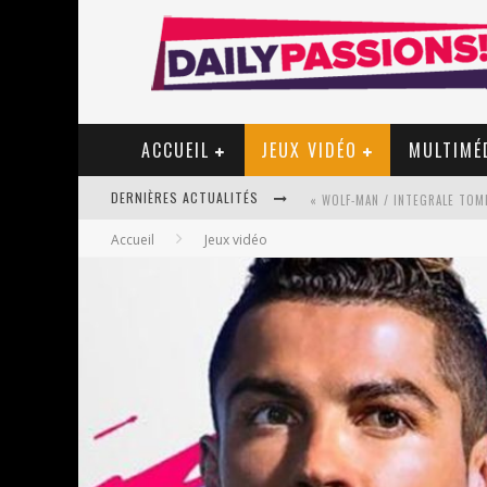
ACCUEIL
JEUX VIDÉO
MULTIMÉ
« WOLF-MAN / INTEGRALE TOME
DERNIÈRES ACTUALITÉS
Accueil
Jeux vidéo
« MON VILLAGE RÉVOLTÉ » - 
STAR FOX
PSYRIVER 2026 : LA MAGIE REV
« MOFUSAND / PARLER JAPONAI