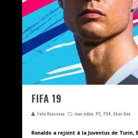
ASSASSIN'S CREED BLACK FLAG 
« LE VENT DAND LES SAULES » 
« DAMN THEM ALL » - UN DUO 
YOSHI AND THE MYSTERIOUS 
FIFA 19
Felix Rousseau
Jeux vidéo
,
PC
,
PS4
,
Xbox One
Ronaldo a rejoint à la Juventus de Turin, 