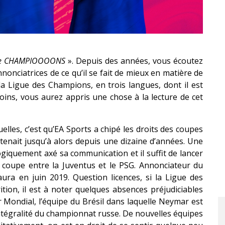
, the CHAMPIOOOONS
». Depuis des années, vous écoutez
nnonciatrices de ce qu’il se fait de mieux en matière de
e la Ligue des Champions, en trois langues, dont il est
moins, vous aurez appris une chose à la lecture de cet
elles, c’est qu’EA Sports a chipé les droits des coupes
tenait jusqu’à alors depuis une dizaine d’années. Une
ogiquement axé sa communication et il suffit de lancer
e coupe entre la Juventus et le PSG. Annonciateur du
ura en juin 2019. Question licences, si la Ligue des
tion, il est à noter quelques absences préjudiciables
r Mondial, l’équipe du Brésil dans laquelle Neymar est
ntégralité du championnat russe. De nouvelles équipes