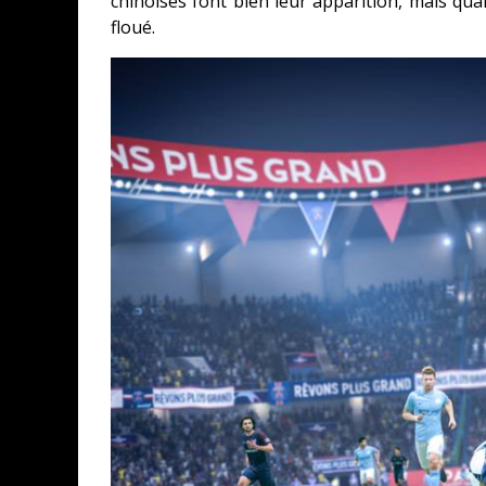
chinoises font bien leur apparition, mais qua
floué.
CONCOURS : CALENDRIER DE L’AVE
COPIE DU JEU « GRID, ULTIMATE ED
SUR XBOX ONE OU PS4
Daily Passions