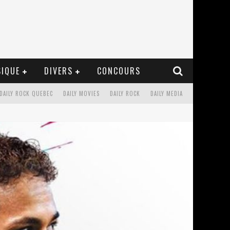
IQUE
DIVERS
CONCOURS
DAILY ROCK QUEBEC
DAILY MOVIES
DAILY ROCK
DAILY MEDIA