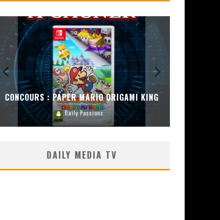
CONCOURS 
ENCEIN
CONCOURS : DREAMS SUR PS4
Carlos Mühlig
DAILY MEDIA TV