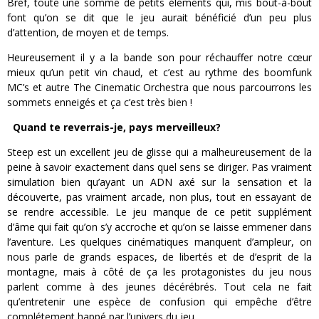
Bref, toute une somme de petits éléments qui, mis bout-à-bout
font qu’on se dit que le jeu aurait bénéficié d’un peu plus
d’attention, de moyen et de temps.
Heureusement il y a la bande son pour réchauffer notre cœur
mieux qu’un petit vin chaud, et c’est au rythme des boomfunk
MC’s et autre The Cinematic Orchestra que nous parcourrons les
sommets enneigés et ça c’est très bien !
Quand te reverrais-je, pays merveilleux?
Steep est un excellent jeu de glisse qui a malheureusement de la
peine à savoir exactement dans quel sens se diriger. Pas vraiment
simulation bien qu’ayant un ADN axé sur la sensation et la
découverte, pas vraiment arcade, non plus, tout en essayant de
se rendre accessible. Le jeu manque de ce petit supplément
d’âme qui fait qu’on s’y accroche et qu’on se laisse emmener dans
l’aventure. Les quelques cinématiques manquent d’ampleur, on
nous parle de grands espaces, de libertés et de d’esprit de la
montagne, mais à côté de ça les protagonistes du jeu nous
parlent comme à des jeunes décérébrés. Tout cela ne fait
qu’entretenir une espèce de confusion qui empêche d’être
complétement happé par l’univers du jeu.