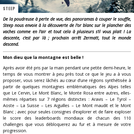
STEEP
« Dr Wertham / L’homme qui étudia les tueurs en série » - Un Métier à Risque !
De la poudreuse à perte de vue, des panoramas à couper le souffle,
Assassin's Creed Black Flag Resynced
Steep nous envoie à la découverte de l’or blanc sur le plancher des
vaches comme en l’air et tout cela à plusieurs s’il vous plait ! La
« Le Vent dand les Saules » - Une Belle Histoire !
descente, c’est par là ; prochain arrêt Zermatt, tout le monde
descend.
« Damn Them All » - Un duo de Choc !
Yoshi and the mysterious book
Mon dieu que la montagne est belle !
Après avoir été pris par la main pendant une petite demi-heure, le
« WOLF-MAN / Integrale Tomes 1 et 2 » - Cruelle Vengeance !
temps de vous montrer à peu près tout ce que le jeu a à vous
proposer, vous serez lâchés au cœur d’une régions synthétisée à
partir de quelques montagnes emblématiques des Alpes telles
que Le Cervin, Le Mont Blanc, le Monte Rosa entre autres, elles-
mêmes réparties sur 7 régions distinctes : Aravis – Le Tyrol –
Aoste – La Suisse – Les Aiguilles – Le Mont maudit et le Mont
Blanc ; avec pour seules consignes d’explorer et de faire exploser
le score des leaderboards mondiaux de chacun des 110
challenges que vous débloquerez au fur et à mesure de votre
progression.