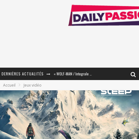
DERNIÈRES ACTUALITÉS
« The Broken Ring / This Mariage Will Fail Anyway » (Tome 2) – Préparer sa vengeance…
Accueil
Jeux vidéo
« Mon Village Révolté » - Combattre un Projet !
« Le Béton et le Bambou / Propositions pour Mayotte et le Monde. » - Améliorations !
Star Fox
PsyRiver 2026 : la magie revient sur les rives de l’Aar
« MOFUSAND / Parler Japonais » – Des Expressions Pratiques !