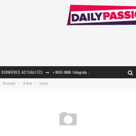
DERNIÈRES ACTUALITÉS
« WOLF-MAN / Integrale Tomes 1 et 2 » - Cruelle Vengeance !
Accueil
À lire
Livre
« The Broken Ring / This Mariage Will Fail Anyway » (Tome 2) – Préparer sa vengeance…
« Mon Village Révolté » - Combattre un Projet !
« Le Béton et le Bambou / Propositions pour Mayotte et le Monde. » - Améliorations !
Star Fox
PsyRiver 2026 : la magie revient sur les rives de l’Aar