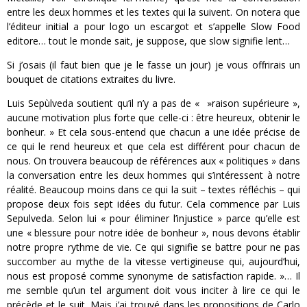
entre les deux hommes et les textes qui la suivent. On notera que
l’éditeur initial a pour logo un escargot et s’appelle Slow Food
editore… tout le monde sait, je suppose, que slow signifie lent…
Si j’osais (il faut bien que je le fasse un jour) je vous offrirais un
bouquet de citations extraites du livre.
Luis Sepùlveda soutient qu’il n’y a pas de « »raison supérieure »,
aucune motivation plus forte que celle-ci : être heureux, obtenir le
bonheur. » Et cela sous-entend que chacun a une idée précise de
ce qui le rend heureux et que cela est différent pour chacun de
nous. On trouvera beaucoup de références aux « politiques » dans
la conversation entre les deux hommes qui s’intéressent à notre
réalité. Beaucoup moins dans ce qui la suit – textes réfléchis – qui
propose deux fois sept idées du futur. Cela commence par Luis
Sepulveda. Selon lui « pour éliminer l’injustice » parce qu’elle est
une « blessure pour notre idée de bonheur », nous devons établir
notre propre rythme de vie. Ce qui signifie se battre pour ne pas
succomber au mythe de la vitesse vertigineuse qui, aujourd’hui,
nous est proposé comme synonyme de satisfaction rapide. »… Il
me semble qu’un tel argument doit vous inciter à lire ce qui le
précède et le suit. Mais j’ai trouvé dans les propositions de Carlo