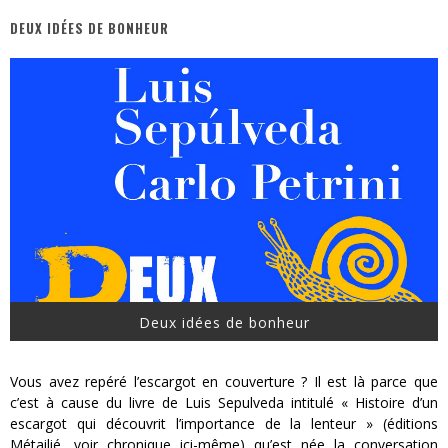
DEUX IDÉES DE BONHEUR
« MOFUSAND / Parler Japonais » – Des Expressions Pratiques !
« Dr Wertham / L’homme qui étudia les tueurs en série » - Un Métier à Risque !
Assassin's Creed Black Flag Resynced
« Le Vent dand les Saules » - Une Belle Histoire !
« Damn Them All » - Un duo de Choc !
Yoshi and the mysterious book
Deux idées de bonheur
Vous avez repéré l’escargot en couverture ? Il est là parce que
c’est à cause du livre de Luis Sepulveda intitulé « Histoire d’un
escargot qui découvrit l’importance de la lenteur » (éditions
Métailié, voir chronique ici-même) qu’est née la conversation