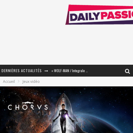
DERNIÈRES ACTUALITÉS
« The Broken Ring / This Mariage Will Fail Anyway » (Tome 2) – Préparer sa vengeance…
Accueil
Jeux vidéo
« Mon Village Révolté » - Combattre un Projet !
« Le Béton et le Bambou / Propositions pour Mayotte et le Monde. » - Améliorations !
Star Fox
PsyRiver 2026 : la magie revient sur les rives de l’Aar
« MOFUSAND / Parler Japonais » – Des Expressions Pratiques !