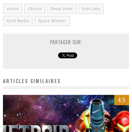
action
Chorus
Deep Silver
Fish Labs
Koch Media
Space Shooter
PARTAGER SUR:
ARTICLES SIMILAIRES
4.5