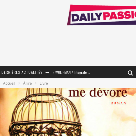
DERNIÈRES ACTUALITÉS
« WOLF-MAN / Integrale Tomes 1 et 2 » - Cruelle Vengeance !
Accueil
À lire
Livre
« The Broken Ring / This Mariage Will Fail Anyway » (Tome 2) – Préparer sa vengeance…
« Mon Village Révolté » - Combattre un Projet !
« Le Béton et le Bambou / Propositions pour Mayotte et le Monde. » - Améliorations !
Star Fox
PsyRiver 2026 : la magie revient sur les rives de l’Aar