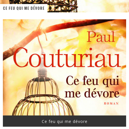
CE FEU QUI ME DÉVORE
« MOFUSAND / Parler Japonais » – Des Expressions Pratiques !
« Dr Wertham / L’homme qui étudia les tueurs en série » - Un Métier à Risque !
Assassin's Creed Black Flag Resynced
« Le Vent dand les Saules » - Une Belle Histoire !
« Damn Them All » - Un duo de Choc !
Yoshi and the mysterious book
Ce feu qui me dévore