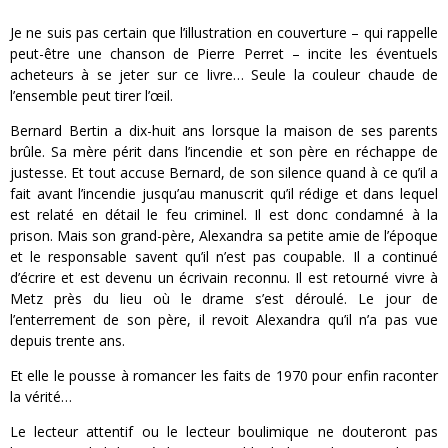
Je ne suis pas certain que l’illustration en couverture – qui rappelle
peut-être une chanson de Pierre Perret – incite les éventuels
acheteurs à se jeter sur ce livre… Seule la couleur chaude de
l’ensemble peut tirer l’œil.
Bernard Bertin a dix-huit ans lorsque la maison de ses parents
brûle. Sa mère périt dans l’incendie et son père en réchappe de
justesse. Et tout accuse Bernard, de son silence quand à ce qu’il a
fait avant l’incendie jusqu’au manuscrit qu’il rédige et dans lequel
est relaté en détail le feu criminel. Il est donc condamné à la
prison. Mais son grand-père, Alexandra sa petite amie de l’époque
et le responsable savent qu’il n’est pas coupable. Il a continué
d’écrire et est devenu un écrivain reconnu. Il est retourné vivre à
Metz près du lieu où le drame s’est déroulé. Le jour de
l’enterrement de son père, il revoit Alexandra qu’il n’a pas vue
depuis trente ans.
Et elle le pousse à romancer les faits de 1970 pour enfin raconter
la vérité…
Le lecteur attentif ou le lecteur boulimique ne douteront pas