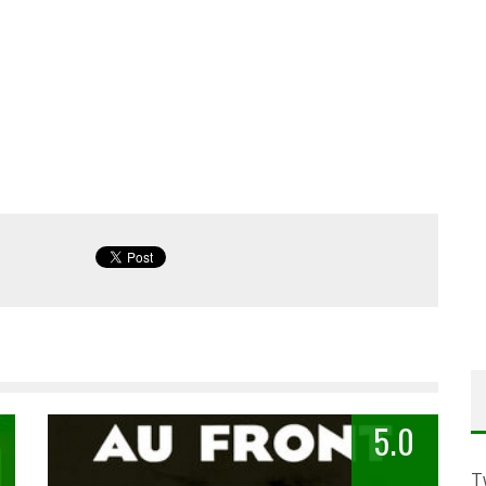
5.0
T