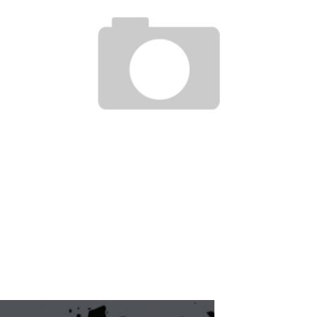
RESYNCED
- UNE BELLE HISTOIRE !
DE CHOC !
ES 1 & 2) » – UN PASSÉ TROUBLE !
S 1 ET 2 » - CRUELLE VENGEANCE !