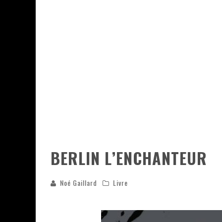
ASSASSIN'S CREED BLACK FLAG 
« LE VENT DAND LES SAULES » 
« DAMN THEM ALL » - UN DUO 
« LOVE IS A BOXING RING (TOM
« WOLF-MAN / INTEGRALE TOME
BERLIN L’ENCHANTEUR
Noé Gaillard
Livre