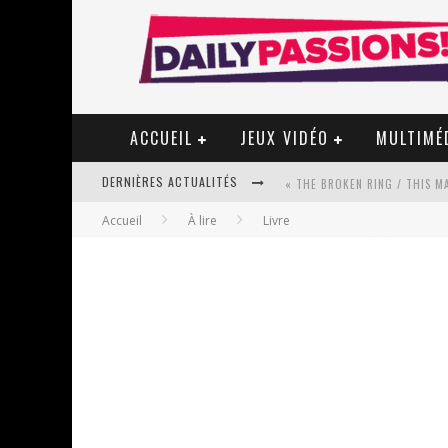
ACCUEIL
JEUX VIDÉO
MULTIMÉ
DERNIÈRES ACTUALITÉS
Accueil
À lire
Livre
« MON VILLAGE RÉVOLTÉ » - 
STAR FOX
PSYRIVER 2026 : LA MAGIE REV
« MOFUSAND / PARLER JAPONAI