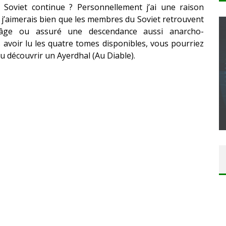
 Soviet continue ? Personnellement j’ai une raison
 j’aimerais bien que les membres du Soviet retrouvent
 l’âge ou assuré une descendance aussi anarcho-
s avoir lu les quatre tomes disponibles, vous pourriez
u découvrir un Ayerdhal (Au Diable).
CONCOURS : CALENDRIER DE L’AVENT – UNE
COPIE DU JEU « GRID, ULTIMATE EDITION »
SUR XBOX ONE OU PS4
Daily Passions