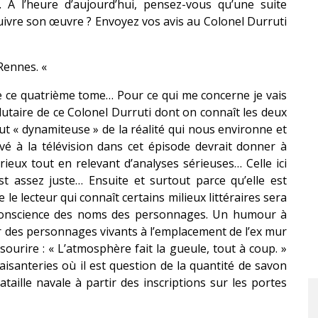
. A l’heure d’aujourd’hui, pensez-vous qu’une suite
suivre son œuvre ? Envoyez vos avis au Colonel Durruti
 Rennes. «
de ce quatrième tome… Pour ce qui me concerne je vais
lutaire de ce Colonel Durruti dont on connaît les deux
ut « dynamiteuse » de la réalité qui nous environne et
é à la télévision dans cet épisode devrait donner à
rieux tout en relevant d’analyses sérieuses… Celle ici
st assez juste… Ensuite et surtout parce qu’elle est
 lecteur qui connaît certains milieux littéraires sera
 conscience des noms des personnages. Un humour à
rer des personnages vivants à l’emplacement de l’ex mur
sourire : « L’atmosphère fait la gueule, tout à coup. »
laisanteries où il est question de la quantité de savon
aille navale à partir des inscriptions sur les portes