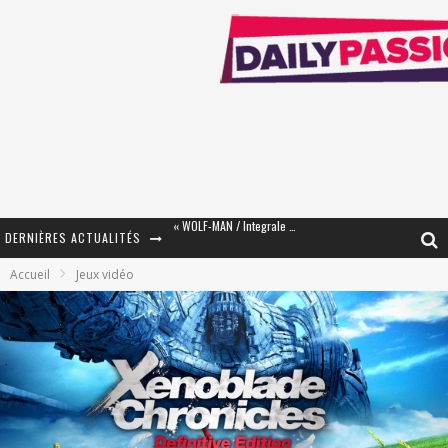
DERNIÈRES ACTUALITÉS
« The Broken Ring / This Mariage Will Fail Anyway » (Tome 2) – Préparer sa vengeance…
Accueil
Jeux vidéo
« Mon Village Révolté » - Combattre un Projet !
« Le Béton et le Bambou / Propositions pour Mayotte et le Monde. » - Améliorations !
Star Fox
PsyRiver 2026 : la magie revient sur les rives de l’Aar
« MOFUSAND / Parler Japonais » – Des Expressions Pratiques !