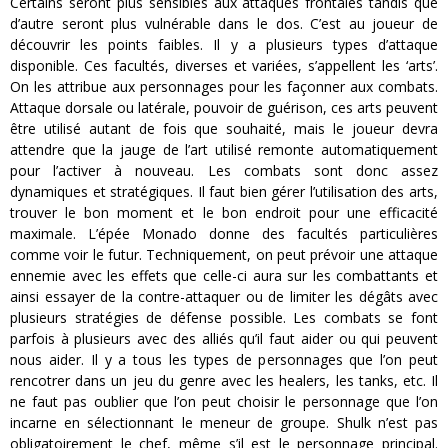
Certains seront plus sensibles aux attaques frontales tandis que
d’autre seront plus vulnérable dans le dos. C’est au joueur de
découvrir les points faibles. Il y a plusieurs types d’attaque
disponible. Ces facultés, diverses et variées, s’appellent les ‘arts’.
On les attribue aux personnages pour les façonner aux combats.
Attaque dorsale ou latérale, pouvoir de guérison, ces arts peuvent
être utilisé autant de fois que souhaité, mais le joueur devra
attendre que la jauge de l’art utilisé remonte automatiquement
pour l’activer à nouveau. Les combats sont donc assez
dynamiques et stratégiques. Il faut bien gérer l’utilisation des arts,
trouver le bon moment et le bon endroit pour une efficacité
maximale. L’épée Monado donne des facultés particulières
comme voir le futur. Techniquement, on peut prévoir une attaque
ennemie avec les effets que celle-ci aura sur les combattants et
ainsi essayer de la contre-attaquer ou de limiter les dégâts avec
plusieurs stratégies de défense possible. Les combats se font
parfois à plusieurs avec des alliés qu’il faut aider ou qui peuvent
nous aider. Il y a tous les types de personnages que l’on peut
rencotrer dans un jeu du genre avec les healers, les tanks, etc. Il
ne faut pas oublier que l’on peut choisir le personnage que l’on
incarne en sélectionnant le meneur de groupe. Shulk n’est pas
obligatoirement le chef, même s’il est le personnage principal.