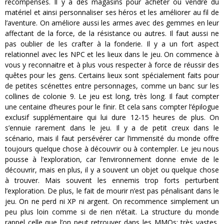
récompenses. Il y a des magasins pour acheter ou vendre du
matériel et ainsi personnaliser ses héros et les améliorer au fil de
l’aventure. On améliore aussi les armes avec des gemmes en leur
affectant de la force, de la résistance ou autres. Il faut aussi ne
pas oublier de les crafter à la fonderie. Il y a un fort aspect
relationnel avec les NPC et les lieux dans le jeu. On commence à
vous y reconnaitre et à plus vous respecter à force de réussir des
quêtes pour les gens. Certains lieux sont spécialement faits pour
de petites scénettes entre personnages, comme un banc sur les
collines de colonie 9. Le jeu est long, très long. Il faut compter
une centaine d’heures pour le finir. Et cela sans compter l’épilogue
exclusif supplémentaire qui lui dure 12-15 heures de plus. On
s’ennuie rarement dans le jeu. Il y a de petit creux dans le
scénario, mais il faut persévérer car l’immensité du monde offre
toujours quelque chose à découvrir ou à contempler. Le jeu nous
pousse à l’exploration, car l’environnement donne envie de le
découvrir, mais en plus, il y a souvent un objet ou quelque chose
à trouver. Mais souvent les ennemis trop forts perturbent
l’exploration. De plus, le fait de mourir n’est pas pénalisant dans le
jeu. On ne perd ni XP ni argent. On recommence simplement un
peu plus loin comme si de rien n’était. La structure du monde
rappel celle que l’on peut retrouver dans les MMOs: très vastes,