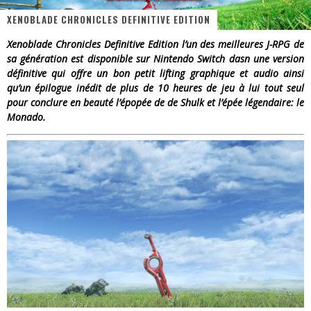
XENOBLADE CHRONICLES DEFINITIVE EDITION
« Dr Wertham / L’homme qui étudia les tueurs en série » - Un Métier à Risque !
Xenoblade Chronicles Definitive Edition l’un des meilleures J-RPG de
Assassin's Creed Black Flag Resynced
sa génération est disponible sur Nintendo Switch dasn une version
définitive qui offre un bon petit lifting graphique et audio ainsi
« Le Vent dand les Saules » - Une Belle Histoire !
qu’un épilogue inédit de plus de 10 heures de jeu à lui tout seul
pour conclure en beauté l’épopée de de Shulk et l’épée légendaire: le
« Damn Them All » - Un duo de Choc !
Monado.
Yoshi and the mysterious book
« WOLF-MAN / Integrale Tomes 1 et 2 » - Cruelle Vengeance !