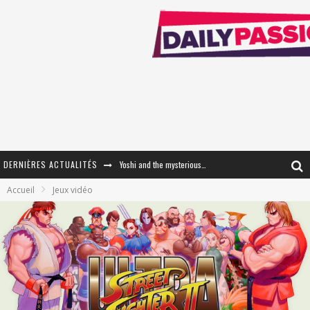
Yoshi and the mysterious book
DERNIÈRES ACTUALITÉS
« WOLF-MAN / Integrale Tomes 1 et 2 » - Cruelle Vengeance !
Accueil
Jeux vidéo
« The Broken Ring / This Mariage Will Fail Anyway » (Tome 2) – Préparer sa vengeance…
« Mon Village Révolté » - Combattre un Projet !
« Le Béton et le Bambou / Propositions pour Mayotte et le Monde. » - Améliorations !
Star Fox