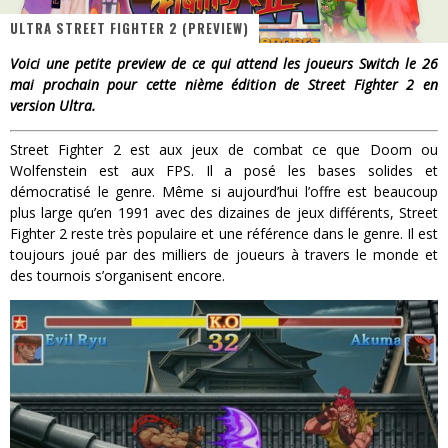
PsyRiver 2026 : la magie revient sur les rives de l’Aar
ULTRA STREET FIGHTER 2 (PREVIEW)
« MOFUSAND / Parler Japonais » – Des Expressions Pratiques !
Voici une petite preview de ce qui attend les joueurs Switch le 26
mai prochain pour cette nième édition de Street Fighter 2 en
« Dr Wertham / L’homme qui étudia les tueurs en série » - Un Métier à Risque !
version Ultra.
Assassin's Creed Black Flag Resynced
Street Fighter 2 est aux jeux de combat ce que Doom ou
« Le Vent dand les Saules » - Une Belle Histoire !
Wolfenstein est aux FPS. Il a posé les bases solides et
démocratisé le genre. Même si aujourd’hui l’offre est beaucoup
Splatoon Raiders
plus large qu’en 1991 avec des dizaines de jeux différents, Street
Fighter 2 reste très populaire et une référence dans le genre. Il est
toujours joué par des milliers de joueurs à travers le monde et
des tournois s’organisent encore.