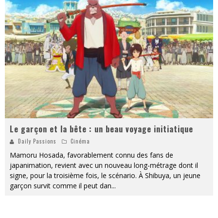
PsyRiver 2026 : la magie revient sur les rives de l’Aar
« MOFUSAND / Parler Japonais » – Des Expressions Pratiques !
« Dr Wertham / L’homme qui étudia les tueurs en série » - Un Métier à Risque !
Assassin's Creed Black Flag Resynced
« Le Vent dand les Saules » - Une Belle Histoire !
Splatoon Raiders
Le garçon et la bête : un beau voyage initiatique
Daily Passions
Cinéma
Mamoru Hosada, favorablement connu des fans de
japanimation, revient avec un nouveau long-métrage dont il
signe, pour la troisième fois, le scénario. À Shibuya, un jeune
garçon survit comme il peut dan
...