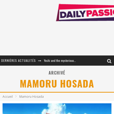
DERNIÈRES ACTUALITÉS
Yoshi and the mysterious book
« WOLF-MAN / Integrale Tomes 1 et 2 » - Cruelle Vengeance !
ARCHIVÉ
MAMORU HOSADA
« The Broken Ring / This Mariage Will Fail Anyway » (Tome 2) – Préparer sa vengeance…
« Mon Village Révolté » - Combattre un Projet !
Accueil
Mamoru Hosada
« Le Béton et le Bambou / Propositions pour Mayotte et le Monde. » - Améliorations !
Star Fox