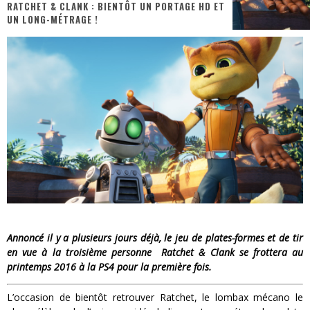
RATCHET & CLANK : BIENTÔT UN PORTAGE HD ET
UN LONG-MÉTRAGE !
PsyRiver 2026 : la magie revient sur les rives de l’Aar
« MOFUSAND / Parler Japonais » – Des Expressions Pratiques !
« Dr Wertham / L’homme qui étudia les tueurs en série » - Un Métier à Risque !
Assassin's Creed Black Flag Resynced
« Le Vent dand les Saules » - Une Belle Histoire !
Splatoon Raiders
Annoncé il y a plusieurs jours déjà, le jeu de plates-formes et de tir
en vue à la troisième personne Ratchet & Clank se frottera au
printemps 2016 à la PS4 pour la première fois.
L’occasion de bientôt retrouver Ratchet, le lombax mécano le