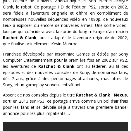
plus célèbre de l’univers vidéo-ludique et son éternel acolyte
Clank, le robot. Ce portage HD de l’édition PS2, sortie en 2002,
sera fidèle à l’aventure originale et offrira en complément de
nombreuses nouvelles séquences vidéo en 1080p, de nouveaux
lieux à explorer ou encore de nouvelles armes. Une sortie vidéo-
ludique qui coïncidera avec la sortie du long-métrage d’animation
Rachet & Clank
, aussi adapté de l’aventure originale de 2002,
que finalise actuellement Kevin Munroe.
Franchise développée par Insomniac Games et éditée par Sony
Computer Entertainement pour la première fois en 2002 sur PS2,
les aventures de
Ratchet & Clank
ont su fédérer, au fil des
épisodes et des nouvelles consoles de Sony, de nombreux fans,
dès 7 ans, grâce à des personnages attachants, mascottes de
Sony, et un gameplay souvent entraînant.
Absent de nos consoles depuis le titre
Ratchet & Clank : Nexus
,
sorti en 2013 sur PS3, ce portage arrive comme un bol d’air frais
pour les fans et se dévoile déjà à travers une première bande-
annonce pour les plus impatients …