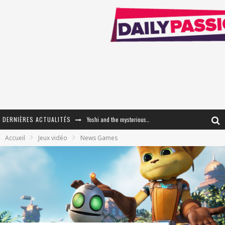
DERNIÈRES ACTUALITÉS
Yoshi and the mysterious book
Accueil
Jeux vidéo
News Games
« WOLF-MAN / Integrale Tomes 1 et 2 » - Cruelle Vengeance !
« The Broken Ring / This Mariage Will Fail Anyway » (Tome 2) – Préparer sa vengeance…
« Mon Village Révolté » - Combattre un Projet !
« Le Béton et le Bambou / Propositions pour Mayotte et le Monde. » - Améliorations !
Star Fox