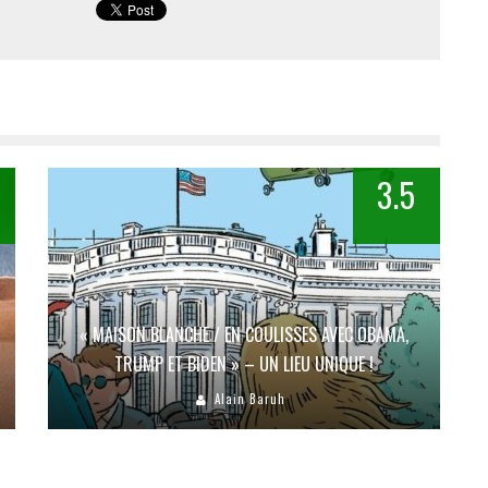
3.5
« MAISON BLANCHE / EN COULISSES AVEC OBAMA,
TRUMP ET BIDEN » – UN LIEU UNIQUE !
Alain Baruh