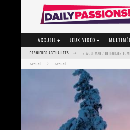
ACCUEIL
JEUX VIDÉO
MULTIMÉ
DERNIÈRES ACTUALITÉS
« WOLF-MAN / INTEGRALE TOME
Accueil
Accueil
« MON VILLAGE RÉVOLTÉ » - 
STAR FOX
PSYRIVER 2026 : LA MAGIE REV
« MOFUSAND / PARLER JAPONAI