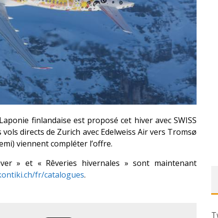
 Laponie finlandaise est proposé cet hiver avec SWISS
vols directs de Zurich avec Edelweiss Air vers Tromsø
iemi) viennent compléter l’offre.
er » et « Rêveries hivernales » sont maintenant
ontiki.ch/fr/catalogues
.
T