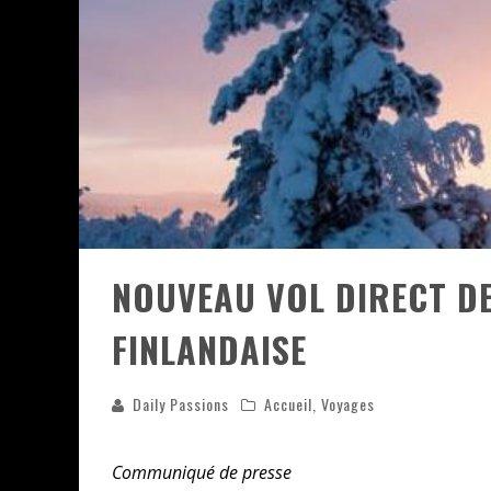
ASSASSIN'S CREED BLACK FLAG 
« LE VENT DAND LES SAULES » 
« DAMN THEM ALL » - UN DUO 
YOSHI AND THE MYSTERIOUS 
NOUVEAU VOL DIRECT DE
FINLANDAISE
Daily Passions
Accueil
,
Voyages
Communiqué de presse