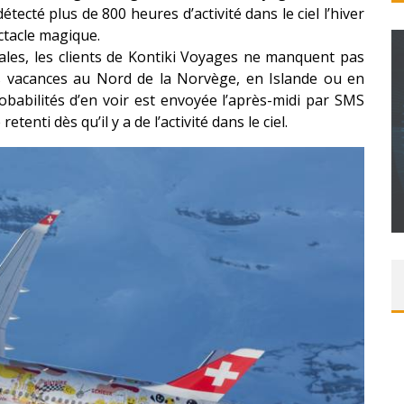
ecté plus de 800 heures d’activité dans le ciel l’hiver
ctacle magique.
les, les clients de Kontiki Voyages ne manquent pas
s vacances au Nord de la Norvège, en Islande ou en
obabilités d’en voir est envoyée l’après-midi par SMS
etenti dès qu’il y a de l’activité dans le ciel.
CONCOURS : CALENDRIER DE L’AVENT – UNE
COPIE DU JEU « GRID, ULTIMATE EDITION »
SUR XBOX ONE OU PS4
Daily Passions