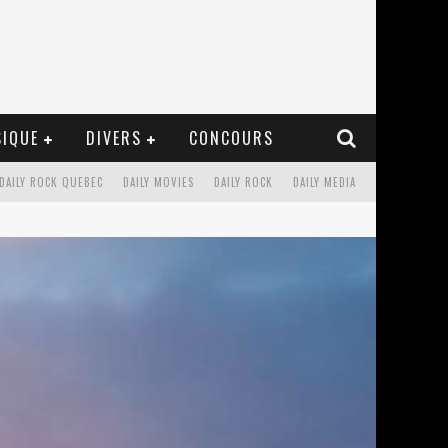
IQUE
DIVERS
CONCOURS
DAILY ROCK QUEBEC
DAILY MOVIES
DAILY ROCK
DAILY MEDIA