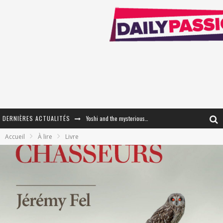
DERNIÈRES ACTUALITÉS
Yoshi and the mysterious book
Accueil
À lire
Livre
« WOLF-MAN / Integrale Tomes 1 et 2 » - Cruelle Vengeance !
« The Broken Ring / This Mariage Will Fail Anyway » (Tome 2) – Préparer sa vengeance…
« Mon Village Révolté » - Combattre un Projet !
« Le Béton et le Bambou / Propositions pour Mayotte et le Monde. » - Améliorations !
Star Fox