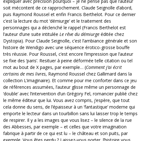
expliquer avec précision pourquoi – je ne pense pas que l’auteur
soit mécontent de ce rapprochement. Claude Seignolle d’abord,
puis Raymond Roussel et enfin Francis Berthelot. Pour ce dernier
c’est la lecture du mot ‘démiurge’ et le traitement des
personnages qui a déclenché le rappel (Francis Berthelot est
l’auteur d’une suite intitulée
Le rêve du démiurge
éditée chez
Dystopia). Pour Claude Seignolle, c’est l’ambiance générale et son
histoire de Wendigo avec une séquence érotico-grosse bouffe
très réussie. Pour Roussel, c’est encore l’impression que l’auteur
se fixe des ‘paris’. Resituer à peine déformée telle citation ou tel
mot au bout de X pages, par exemple… (
Comment j’ai écrit
certains de mes livres
, Raymond Roussel chez Gallimard dans la
collection L’imaginaire). Et comme pour me conforter dans ce jeu
de références assumées, l’auteur glisse même un personnage de
‘double’ avec l’intervention d’un Grégory Fel, romancier publié chez
le même éditeur que lui. Vous avez compris, j’espère, que tout
cela donne du sens, de l’épaisseur à un ‘fantastique’ moderne qui
emporte le lecteur dans un tourbillon sans lui laisser trop le temps
de respirer. Il y a les images que vous lisez – le silence de la rue
des Abbesses, par exemple – et celles que votre imagination
fabrique à partir de ce qui est lu – le château et son puits, par
exemple. Vous êtes perdu ? Laissez-vous porter, l’histoire vous