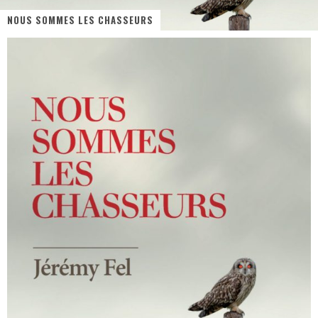
NOUS SOMMES LES CHASSEURS
PsyRiver 2026 : la magie revient sur les rives de l’Aar
« MOFUSAND / Parler Japonais » – Des Expressions Pratiques !
« Dr Wertham / L’homme qui étudia les tueurs en série » - Un Métier à Risque !
Assassin's Creed Black Flag Resynced
« Le Vent dand les Saules » - Une Belle Histoire !
Splatoon Raiders