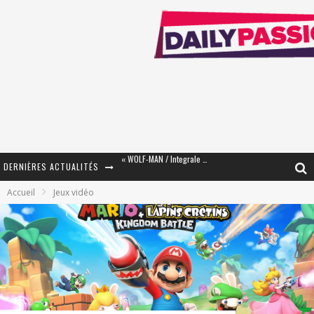
DERNIÈRES ACTUALITÉS
« The Broken Ring / This Mariage Will Fail Anyway » (Tome 2) – Préparer sa vengeance…
Accueil
Jeux vidéo
« Mon Village Révolté » - Combattre un Projet !
« Le Béton et le Bambou / Propositions pour Mayotte et le Monde. » - Améliorations !
Star Fox
PsyRiver 2026 : la magie revient sur les rives de l’Aar
« MOFUSAND / Parler Japonais » – Des Expressions Pratiques !