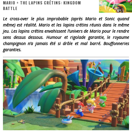
MARIO + THE LAPINS CRÉTINS: KINGDOM
BATTLE
« Dr Wertham / L’homme qui étudia les tueurs en série » - Un Métier à Risque !
Le cross-over le plus improbable (après Mario et Sonic quand
Assassin's Creed Black Flag Resynced
même) est réalité. Mario et les lapins crétins réunis dans le même
jeu. Les lapins crétins envahissent l’univers de Mario pour le rendre
« Le Vent dand les Saules » - Une Belle Histoire !
sens dessus dessous. Humour et rigolade garantie, le royaume
champignon n’a jamais été si drôle et mal barré. Bouffonneries
« Damn Them All » - Un duo de Choc !
garanties.
Yoshi and the mysterious book
« WOLF-MAN / Integrale Tomes 1 et 2 » - Cruelle Vengeance !