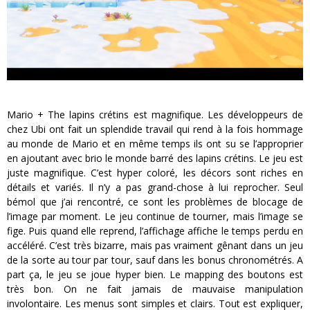
Mario + The lapins crétins est magnifique. Les développeurs de
chez Ubi ont fait un splendide travail qui rend à la fois hommage
au monde de Mario et en même temps ils ont su se l’approprier
en ajoutant avec brio le monde barré des lapins crétins. Le jeu est
juste magnifique. C’est hyper coloré, les décors sont riches en
détails et variés. Il n’y a pas grand-chose à lui reprocher. Seul
bémol que j’ai rencontré, ce sont les problèmes de blocage de
l’image par moment. Le jeu continue de tourner, mais l’image se
fige. Puis quand elle reprend, l’affichage affiche le temps perdu en
accéléré. C’est très bizarre, mais pas vraiment gênant dans un jeu
de la sorte au tour par tour, sauf dans les bonus chronométrés. A
part ça, le jeu se joue hyper bien. Le mapping des boutons est
très bon. On ne fait jamais de mauvaise manipulation
involontaire. Les menus sont simples et clairs. Tout est expliquer,