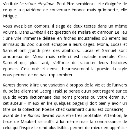
s’intitule
Le retour éthylique
. Peut-être semblera-t-elle éloignée de
ce que la quatrième de couverture énonce mais qu’importe, elle
intrigue.
Vous avez bien compris, il s’agit de deux textes dans un même
volume. Dans
Limbes
il est question de misère et d’amour. Le lieu
: une ville immense délitée en friches industrielles où errent les
animaux du Zoo qui ont échappé à leurs cages. Mona, Lucas et
Samuel ont grandi près des abattoirs. Lucas et Samuel sont
amoureux de Mona mais celle-ci est malade mentale. C’est
Samuel qui, plus tard, s’efforce de raconter leurs histoires
éparses. C’est noir et dense, heureusement la poésie du style
nous permet de ne pas trop sombrer.
Ronces
donne à lire une variation à propos de la vie et de l’univers
du poète allemand Georg Trakl. Je pense qu’un petit regard sur ce
que dit votre dictionnaire des noms propres ou votre écran sur
cet auteur – mieux en lire quelques pages (il doit bien y avoir un
titre de la collection Poésie chez Gallimard qui lui est consacré) –
avant de lire
Ronces
devrait vous être très profitable. Attention, le
texte de Maubert se suffit à lui-même mais la connaissance de
celui qui l’inspire le rend plus lisible, permet de mieux en apprécier