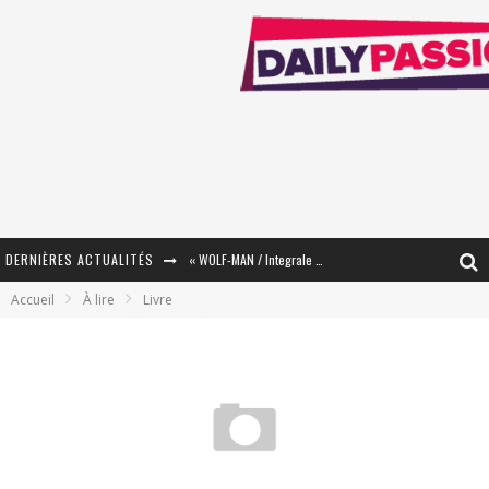
DERNIÈRES ACTUALITÉS
« WOLF-MAN / Integrale Tomes 1 et 2 » - Cruelle Vengeance !
Accueil
À lire
Livre
« The Broken Ring / This Mariage Will Fail Anyway » (Tome 2) – Préparer sa vengeance…
« Mon Village Révolté » - Combattre un Projet !
« Le Béton et le Bambou / Propositions pour Mayotte et le Monde. » - Améliorations !
Star Fox
PsyRiver 2026 : la magie revient sur les rives de l’Aar