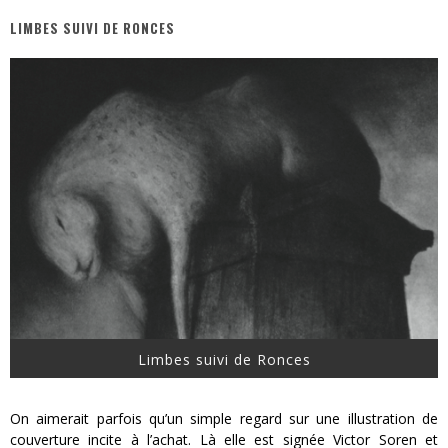
LIMBES SUIVI DE RONCES
« MOFUSAND / Parler Japonais » – Des Expressions Pratiques !
« Dr Wertham / L’homme qui étudia les tueurs en série » - Un Métier à Risque !
Assassin's Creed Black Flag Resynced
« Le Vent dand les Saules » - Une Belle Histoire !
« Damn Them All » - Un duo de Choc !
Yoshi and the mysterious book
Limbes suivi de Ronces
On aimerait parfois qu’un simple regard sur une illustration de
couverture incite à l’achat. Là elle est signée Victor Soren et