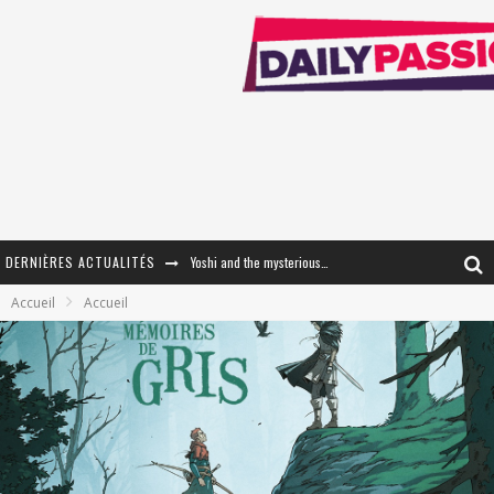
DERNIÈRES ACTUALITÉS
Yoshi and the mysterious book
Accueil
Accueil
« WOLF-MAN / Integrale Tomes 1 et 2 » - Cruelle Vengeance !
« The Broken Ring / This Mariage Will Fail Anyway » (Tome 2) – Préparer sa vengeance…
« Mon Village Révolté » - Combattre un Projet !
« Le Béton et le Bambou / Propositions pour Mayotte et le Monde. » - Améliorations !
Star Fox