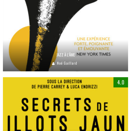
JAZZ À L’ÂME
Noé Gaillard
4.0