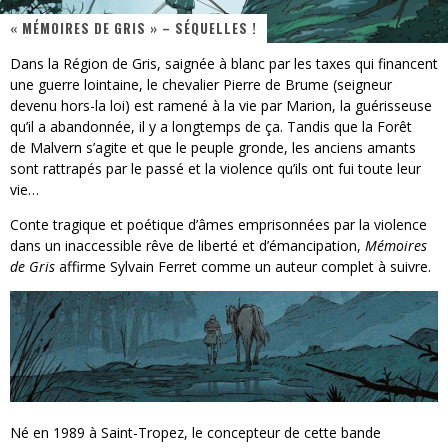
« MÉMOIRES DE GRIS » – SÉQUELLES !
PsyRiver 2026 : la magie revient sur les rives de l’Aar
Dans la Région de Gris, saignée à blanc par les taxes qui financent
« MOFUSAND / Parler Japonais » – Des Expressions Pratiques !
une guerre lointaine, le chevalier Pierre de Brume (seigneur
devenu hors-la loi) est ramené à la vie par Marion, la guérisseuse
« Dr Wertham / L’homme qui étudia les tueurs en série » - Un Métier à Risque !
qu’il a abandonnée, il y a longtemps de ça. Tandis que la Forêt
de Malvern s’agite et que le peuple gronde, les anciens amants
Assassin's Creed Black Flag Resynced
sont rattrapés par le passé et la violence qu’ils ont fui toute leur
vie…
« Le Vent dand les Saules » - Une Belle Histoire !
Conte tragique et poétique d’âmes emprisonnées par la violence
Splatoon Raiders
dans un inaccessible rêve de liberté et d’émancipation,
Mémoires
de Gris
affirme Sylvain Ferret comme un auteur complet à suivre.
Né en 1989 à Saint-Tropez, le concepteur de cette bande