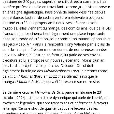
dessinée de 240 pages, superbement illustrée, a commencé sa
carrière professionnelle en travaillant comme graphiste et poseur
en enseigne signalétique. Passionné de bande dessinée depuis
son enfance, l’auteur de cette aventure médiévale a toujours
dessiné et créé des projets ambitieux. Ses influences sont
multiples, elles viennent du manga, des comics ainsi que de la BD
franco-belge. Le cinéma tient également une place importante
dans son mode de création, tout comme l’animation japonaise et
les jeux vidéo. À 17 ans il a rencontré Tony Valente par le biais de
son libraire qui a été son mentor durant de nombreuses années.
En 2016, Alexie, qui est de sa famille, lui parle de ses envies
d’écriture et lui a proposé un nouveau scénario. Moins d’un an
plus tard le projet a vu le jour chez Delcourt. On lui doit
également la trilogie des
Métamorphoses 1858,
le premier tome
de
Talion
/
Racines
(Paru en 2022 chez Glénat) ainsi que le
manga :
L’ombre de Moon,
qui a été présenté sur notre site.
Sa dernière œuvre,
Mémoires de Gris,
parue en librairie le 23
octobre 2024
,
est une histoire dynamique qui parle de liberté, de
mythes et légendes, qui sont transmises et déformées à travers
le temps. Ce one shot de qualité, captive le lecteur dès les
premières cases. Les personnages (au passé trouble) sont