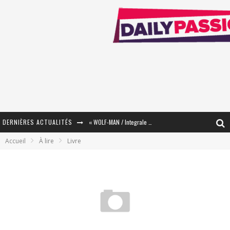
DERNIÈRES ACTUALITÉS
« WOLF-MAN / Integrale Tomes 1 et 2 » - Cruelle Vengeance !
Accueil
À lire
Livre
« The Broken Ring / This Mariage Will Fail Anyway » (Tome 2) – Préparer sa vengeance…
« Mon Village Révolté » - Combattre un Projet !
« Le Béton et le Bambou / Propositions pour Mayotte et le Monde. » - Améliorations !
Star Fox
PsyRiver 2026 : la magie revient sur les rives de l’Aar