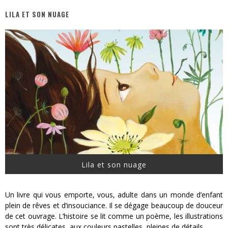
LILA ET SON NUAGE
« MOFUSAND / Parler Japonais » – Des Expressions Pratiques !
« Dr Wertham / L’homme qui étudia les tueurs en série » - Un Métier à Risque !
Assassin's Creed Black Flag Resynced
« Le Vent dand les Saules » - Une Belle Histoire !
« Damn Them All » - Un duo de Choc !
Yoshi and the mysterious book
Lila et son nuage
Un livre qui vous emporte, vous, adulte dans un monde d’enfant
plein de rêves et d’insouciance. Il se dégage beaucoup de douceur
de cet ouvrage. L’histoire se lit comme un poème, les illustrations
sont très délicates, aux couleurs pastelles, pleines de détails.