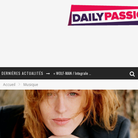
DERNIÈRES ACTUALITÉS
« WOLF-MAN / Integrale Tomes 1 et 2 » - Cruelle Vengeance !
Accueil
Musique
« The Broken Ring / This Mariage Will Fail Anyway » (Tome 2) – Préparer sa vengeance…
« Mon Village Révolté » - Combattre un Projet !
« Le Béton et le Bambou / Propositions pour Mayotte et le Monde. » - Améliorations !
Star Fox
PsyRiver 2026 : la magie revient sur les rives de l’Aar