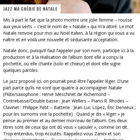
JAZZ MA CHÉRIE DE NATALE
« MOFUSAND / Parler Japonais » – Des Expressions Pratiques !
Mis à part le fait que la photo montre une jolie femme – rousse
« Dr Wertham / L’homme qui étudia les tueurs en série » - Un Métier à Risque !
aux yeux verts – c’est le nom de « Natale » qui m’a attiré. Le mot
Natale renvoie pour moi au Noël italien, à la région qui vous a vu
Assassin's Creed Black Flag Resynced
naître et en voilà une nouvelle et séduisante acceptation.
« Le Vent dand les Saules » - Une Belle Histoire !
Natale donc, puisqu’il faut l’appeler par son nom, participe ici à la
production et à la réalisation de l’album dont elle a conçu la
« Damn Them All » - Un duo de Choc !
pochette, où elle chante (solo et chœur) et dont elle signe
quelques paroles.
Yoshi and the mysterious book
Le jazz proposé ici, on pourrait peut-être l’appeler léger. D’une
part parce qu’ils ne sont que quatre à accompagner Natale
(Flûte/saxophone : Hervé Meschinet de Richemond –
Contrebasse/Double basse : Jean Wellers – Piano R. Rhodes –
Clavinet : Philippe Petit – Batterie : Jean-Luc Lopez, Éric Dervieux ;
pour les surnoms voir la pochette) . Quand je dis « léger » je
pense au premier et au dernier morceau de l’album. Ces deux
titres sont de ceux qui ont dû vous « saouler », comme on dit.
Trop entendus, trop écoutés. Rappelez-vous Zanini et son