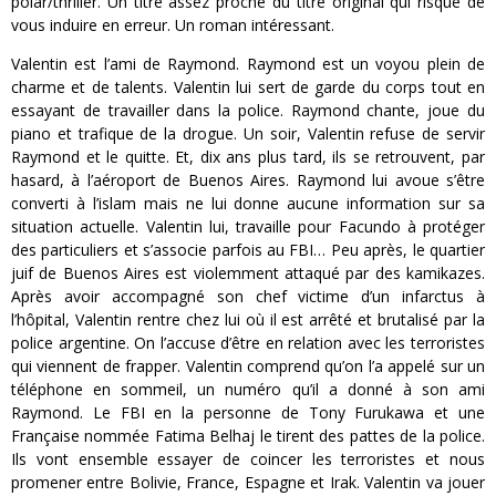
polar/thriller. Un titre assez proche du titre original qui risque de
vous induire en erreur. Un roman intéressant.
Valentin est l’ami de Raymond. Raymond est un voyou plein de
charme et de talents. Valentin lui sert de garde du corps tout en
essayant de travailler dans la police. Raymond chante, joue du
piano et trafique de la drogue. Un soir, Valentin refuse de servir
Raymond et le quitte. Et, dix ans plus tard, ils se retrouvent, par
hasard, à l’aéroport de Buenos Aires. Raymond lui avoue s’être
converti à l’islam mais ne lui donne aucune information sur sa
situation actuelle. Valentin lui, travaille pour Facundo à protéger
des particuliers et s’associe parfois au FBI… Peu après, le quartier
juif de Buenos Aires est violemment attaqué par des kamikazes.
Après avoir accompagné son chef victime d’un infarctus à
l’hôpital, Valentin rentre chez lui où il est arrêté et brutalisé par la
police argentine. On l’accuse d’être en relation avec les terroristes
qui viennent de frapper. Valentin comprend qu’on l’a appelé sur un
téléphone en sommeil, un numéro qu’il a donné à son ami
Raymond. Le FBI en la personne de Tony Furukawa et une
Française nommée Fatima Belhaj le tirent des pattes de la police.
Ils vont ensemble essayer de coincer les terroristes et nous
promener entre Bolivie, France, Espagne et Irak. Valentin va jouer