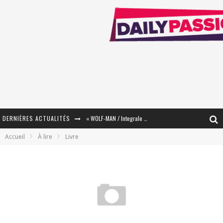
DERNIÈRES ACTUALITÉS
« WOLF-MAN / Integrale Tomes 1 et 2 » - Cruelle Vengeance !
Accueil
À lire
Livre
« The Broken Ring / This Mariage Will Fail Anyway » (Tome 2) – Préparer sa vengeance…
« Mon Village Révolté » - Combattre un Projet !
« Le Béton et le Bambou / Propositions pour Mayotte et le Monde. » - Améliorations !
Star Fox
PsyRiver 2026 : la magie revient sur les rives de l’Aar