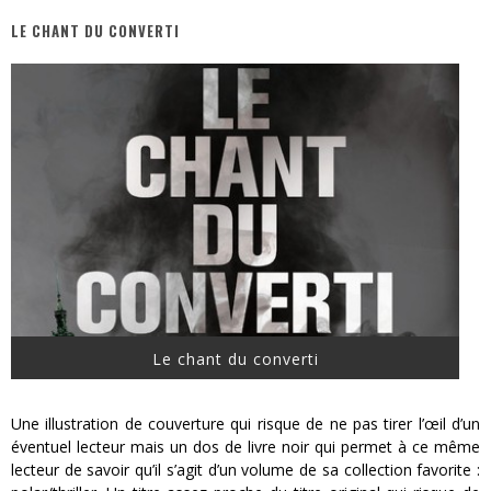
LE CHANT DU CONVERTI
« MOFUSAND / Parler Japonais » – Des Expressions Pratiques !
« Dr Wertham / L’homme qui étudia les tueurs en série » - Un Métier à Risque !
Assassin's Creed Black Flag Resynced
« Le Vent dand les Saules » - Une Belle Histoire !
« Damn Them All » - Un duo de Choc !
Yoshi and the mysterious book
Le chant du converti
Une illustration de couverture qui risque de ne pas tirer l’œil d’un
éventuel lecteur mais un dos de livre noir qui permet à ce même
lecteur de savoir qu’il s’agit d’un volume de sa collection favorite :