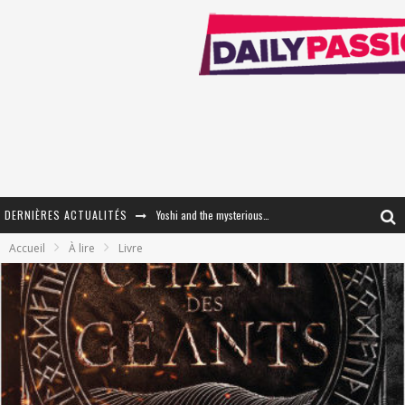
DERNIÈRES ACTUALITÉS
Yoshi and the mysterious book
Accueil
À lire
Livre
« WOLF-MAN / Integrale Tomes 1 et 2 » - Cruelle Vengeance !
« The Broken Ring / This Mariage Will Fail Anyway » (Tome 2) – Préparer sa vengeance…
« Mon Village Révolté » - Combattre un Projet !
« Le Béton et le Bambou / Propositions pour Mayotte et le Monde. » - Améliorations !
Star Fox