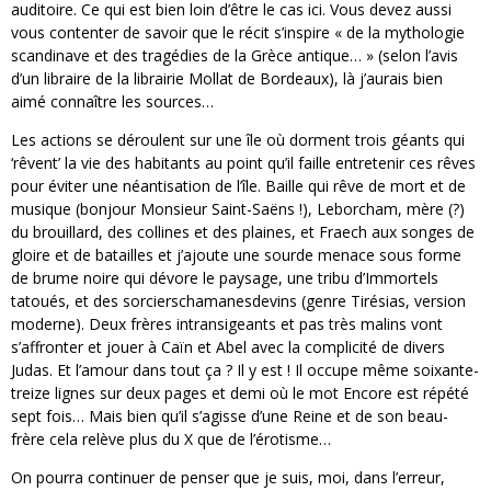
auditoire. Ce qui est bien loin d’être le cas ici. Vous devez aussi
vous contenter de savoir que le récit s’inspire « de la mythologie
scandinave et des tragédies de la Grèce antique… » (selon l’avis
d’un libraire de la librairie Mollat de Bordeaux), là j’aurais bien
aimé connaître les sources…
Les actions se déroulent sur une île où dorment trois géants qui
‘rêvent’ la vie des habitants au point qu’il faille entretenir ces rêves
pour éviter une néantisation de l’île. Baille qui rêve de mort et de
musique (bonjour Monsieur Saint-Saëns !), Leborcham, mère (?)
du brouillard, des collines et des plaines, et Fraech aux songes de
gloire et de batailles et j’ajoute une sourde menace sous forme
de brume noire qui dévore le paysage, une tribu d’Immortels
tatoués, et des sorcierschamanesdevins (genre Tirésias, version
moderne). Deux frères intransigeants et pas très malins vont
s’affronter et jouer à Caïn et Abel avec la complicité de divers
Judas. Et l’amour dans tout ça ? Il y est ! Il occupe même soixante-
treize lignes sur deux pages et demi où le mot Encore est répété
sept fois… Mais bien qu’il s’agisse d’une Reine et de son beau-
frère cela relève plus du X que de l’érotisme…
On pourra continuer de penser que je suis, moi, dans l’erreur,