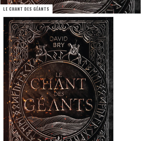
LE CHANT DES GÉANTS
PsyRiver 2026 : la magie revient sur les rives de l’Aar
« MOFUSAND / Parler Japonais » – Des Expressions Pratiques !
« Dr Wertham / L’homme qui étudia les tueurs en série » - Un Métier à Risque !
Assassin's Creed Black Flag Resynced
« Le Vent dand les Saules » - Une Belle Histoire !
Splatoon Raiders