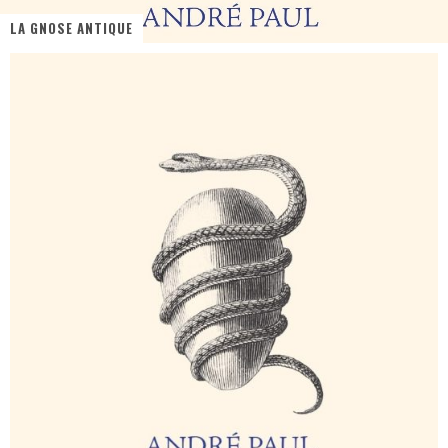
LA GNOSE ANTIQUE
« MOFUSAND / Parler Japonais » – Des Expressions Pratiques !
« Dr Wertham / L’homme qui étudia les tueurs en série » - Un Métier à Risque !
Assassin's Creed Black Flag Resynced
« Le Vent dand les Saules » - Une Belle Histoire !
« Damn Them All » - Un duo de Choc !
Yoshi and the mysterious book