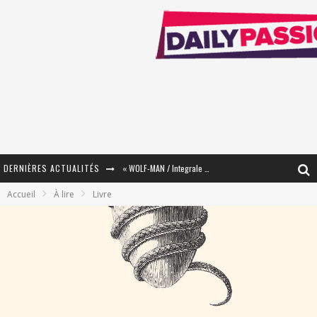
DERNIÈRES ACTUALITÉS
« WOLF-MAN / Integrale Tomes 1 et 2 » - Cruelle Vengeance !
Accueil
À lire
Livre
« The Broken Ring / This Mariage Will Fail Anyway » (Tome 2) – Préparer sa vengeance…
« Mon Village Révolté » - Combattre un Projet !
« Le Béton et le Bambou / Propositions pour Mayotte et le Monde. » - Améliorations !
Star Fox
PsyRiver 2026 : la magie revient sur les rives de l’Aar