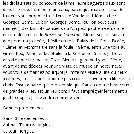
les dix lauréats du concours de la meilleure baguette deux sont
dans le 7ème. Pour boire un coup, parce que marcher assoiffe,
l’auteur vous propose trois lieux : le Vaudésir, 14ème, chez
Georges, 2ème, Le bon Georges, 9ème, (où l’on peut aussi
manger), des bistrots parisiens où l’on peut peut-être entendre
encore des échos de
Brèves de Comptoir
. Même si je ne suis là
que pour ma journée, j’hésite entre le Palais de la Porte Dorée,
12ème, et Montmartre sans la foule, 18ème, entre une toile au
Grand Rex, 2ème, et les étoiles à la Sorbonne, 5ème. Je filerai
ensuite pour le repas au Train Bleu à la gare de Lyon, 12ème,
avant de me décider pour une visite de musée en nocturne. Si
vous vous demandez pourquoi je limite ma visite à une ou deux
journées, c’est d’abord pour ne pas courir et savourer la liberté du
choix. Ensuite parce qu’il me semble que Paris, comme beaucoup
de grandes villes, est un lieu dont il faut s’imprégner lentement à
petits coups… Je reviendrai, comme vous.
Bonnes promenades.
Paris, 30 expériences
Auteur : Thomas Jonglez
Editeur : Jonglez