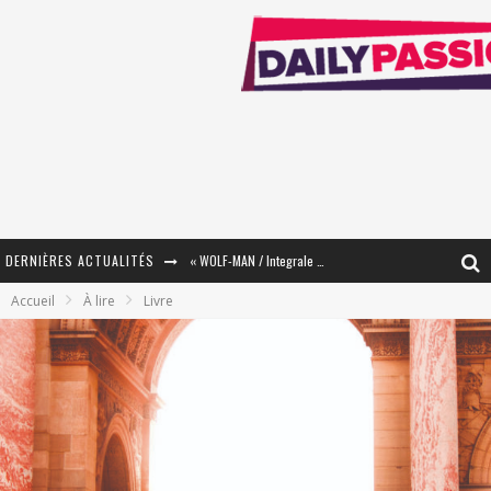
DERNIÈRES ACTUALITÉS
« WOLF-MAN / Integrale Tomes 1 et 2 » - Cruelle Vengeance !
Accueil
À lire
Livre
« The Broken Ring / This Mariage Will Fail Anyway » (Tome 2) – Préparer sa vengeance…
« Mon Village Révolté » - Combattre un Projet !
« Le Béton et le Bambou / Propositions pour Mayotte et le Monde. » - Améliorations !
Star Fox
PsyRiver 2026 : la magie revient sur les rives de l’Aar