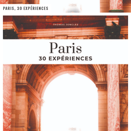
PARIS, 30 EXPÉRIENCES
« MOFUSAND / Parler Japonais » – Des Expressions Pratiques !
« Dr Wertham / L’homme qui étudia les tueurs en série » - Un Métier à Risque !
Assassin's Creed Black Flag Resynced
« Le Vent dand les Saules » - Une Belle Histoire !
« Damn Them All » - Un duo de Choc !
Yoshi and the mysterious book