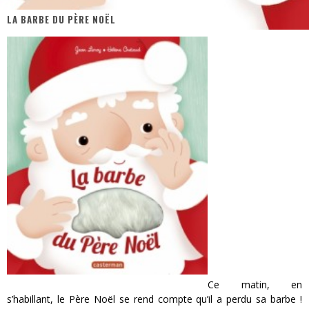
LA BARBE DU PÈRE NOËL
« MOFUSAND / Parler Japonais » – Des Expressions Pratiques !
« Dr Wertham / L’homme qui étudia les tueurs en série » - Un Métier à Risque !
Assassin's Creed Black Flag Resynced
« Le Vent dand les Saules » - Une Belle Histoire !
« Damn Them All » - Un duo de Choc !
Yoshi and the mysterious book
Ce matin, en
s’habillant, le Père Noël se rend compte qu’il a perdu sa barbe !