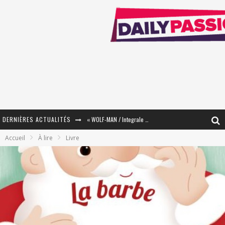
DERNIÈRES ACTUALITÉS
« WOLF-MAN / Integrale Tomes 1 et 2 » - Cruelle Vengeance !
Accueil
À lire
Livre
« The Broken Ring / This Mariage Will Fail Anyway » (Tome 2) – Préparer sa vengeance…
« Mon Village Révolté » - Combattre un Projet !
« Le Béton et le Bambou / Propositions pour Mayotte et le Monde. » - Améliorations !
Star Fox
PsyRiver 2026 : la magie revient sur les rives de l’Aar