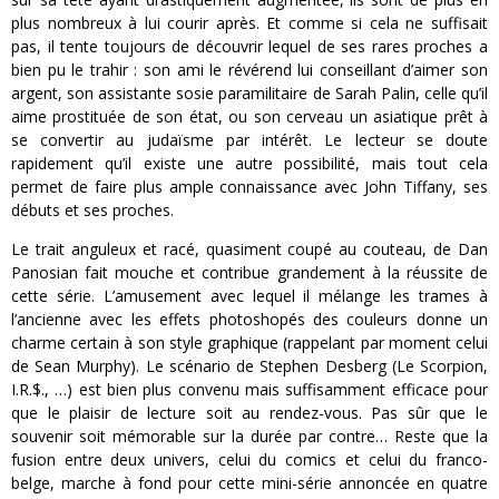
plus nombreux à lui courir après. Et comme si cela ne suffisait
pas, il tente toujours de découvrir lequel de ses rares proches a
bien pu le trahir : son ami le révérend lui conseillant d’aimer son
argent, son assistante sosie paramilitaire de Sarah Palin, celle qu’il
aime prostituée de son état, ou son cerveau un asiatique prêt à
se convertir au judaïsme par intérêt. Le lecteur se doute
rapidement qu’il existe une autre possibilité, mais tout cela
permet de faire plus ample connaissance avec John Tiffany, ses
débuts et ses proches.
Le trait anguleux et racé, quasiment coupé au couteau, de Dan
Panosian fait mouche et contribue grandement à la réussite de
cette série. L’amusement avec lequel il mélange les trames à
l’ancienne avec les effets photoshopés des couleurs donne un
charme certain à son style graphique (rappelant par moment celui
de Sean Murphy). Le scénario de Stephen Desberg (Le Scorpion,
I.R.$., …) est bien plus convenu mais suffisamment efficace pour
que le plaisir de lecture soit au rendez-vous. Pas sûr que le
souvenir soit mémorable sur la durée par contre… Reste que la
fusion entre deux univers, celui du comics et celui du franco-
belge, marche à fond pour cette mini-série annoncée en quatre