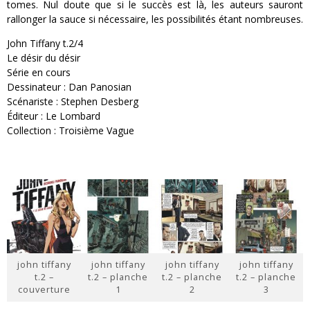
tomes. Nul doute que si le succès est là, les auteurs sauront
rallonger la sauce si nécessaire, les possibilités étant nombreuses.
John Tiffany t.2/4
Le désir du désir
Série en cours
Dessinateur : Dan Panosian
Scénariste : Stephen Desberg
Éditeur : Le Lombard
Collection : Troisième Vague
john tiffany
john tiffany
john tiffany
john tiffany
t.2 –
t.2 – planche
t.2 – planche
t.2 – planche
couverture
1
2
3