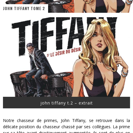
JOHN TIFFANY TOME 2
« MOFUSAND / Parler Japonais » – Des Expressions Pratiques !
« Dr Wertham / L’homme qui étudia les tueurs en série » - Un Métier à Risque !
Assassin's Creed Black Flag Resynced
« Le Vent dand les Saules » - Une Belle Histoire !
« Damn Them All » - Un duo de Choc !
Yoshi and the mysterious book
john tiffany t.2 – extrait
Notre chasseur de primes, John Tiffany, se retrouve dans la
délicate position du chasseur chassé par ses collègues. La prime
sur sa tête ayant drastiquement augmentée, ils sont de plus en