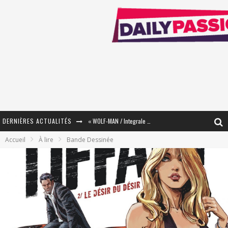
DERNIÈRES ACTUALITÉS
« WOLF-MAN / Integrale Tomes 1 et 2 » - Cruelle Vengeance !
Accueil
À lire
Bande Dessinée
« The Broken Ring / This Mariage Will Fail Anyway » (Tome 2) – Préparer sa vengeance…
« Mon Village Révolté » - Combattre un Projet !
« Le Béton et le Bambou / Propositions pour Mayotte et le Monde. » - Améliorations !
Star Fox
PsyRiver 2026 : la magie revient sur les rives de l’Aar