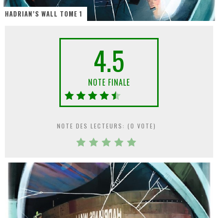
HADRIAN’S WALL TOME 1
PsyRiver 2026 : la magie revient sur les rives de l’Aar
« MOFUSAND / Parler Japonais » – Des Expressions Pratiques !
4.5
« Dr Wertham / L’homme qui étudia les tueurs en série » - Un Métier à Risque !
Assassin's Creed Black Flag Resynced
NOTE FINALE
« Le Vent dand les Saules » - Une Belle Histoire !
Splatoon Raiders
NOTE DES LECTEURS: (
0
VOTE)