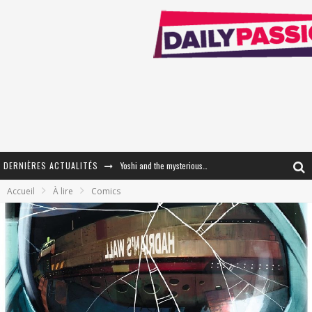
DERNIÈRES ACTUALITÉS
Yoshi and the mysterious book
Accueil
À lire
Comics
« WOLF-MAN / Integrale Tomes 1 et 2 » - Cruelle Vengeance !
« The Broken Ring / This Mariage Will Fail Anyway » (Tome 2) – Préparer sa vengeance…
« Mon Village Révolté » - Combattre un Projet !
« Le Béton et le Bambou / Propositions pour Mayotte et le Monde. » - Améliorations !
Star Fox