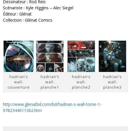
Dessinateur : Rod Reis
Scénariste : Kyle Higgins – Alec Siegel
Éditeur : Glénat
Collection : Glénat Comics
hadrian’s
hadrian’s
hadrian’s
hadrian’s
wall-
wall-
wall-
wall-
couverture
planche1
planche2
planche3
http://www.glenatbd.com/bd/hadrian-s-wall-tome-1-
9782344011362.htm