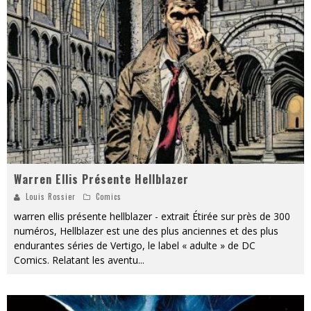
« MOFUSAND / Parler Japonais » – Des Expressions Pratiques !
« Dr Wertham / L’homme qui étudia les tueurs en série » - Un Métier à Risque !
Assassin's Creed Black Flag Resynced
« Le Vent dand les Saules » - Une Belle Histoire !
« Damn Them All » - Un duo de Choc !
Yoshi and the mysterious book
Warren Ellis Présente Hellblazer
Louis Rossier
Comics
warren ellis présente hellblazer - extrait Étirée sur près de 300
numéros, Hellblazer est une des plus anciennes et des plus
endurantes séries de Vertigo, le label « adulte » de DC
Comics. Relatant les aventu
...