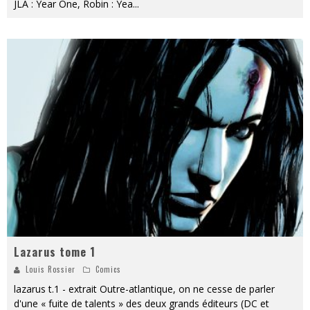
JLA : Year One, Robin : Yea
...
Lazarus tome 1
Louis Rossier
Comics
lazarus t.1 - extrait Outre-atlantique, on ne cesse de parler
d'une « fuite de talents » des deux grands éditeurs (DC et