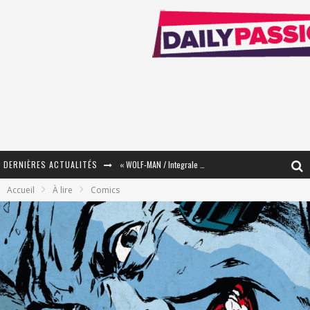
DERNIÈRES ACTUALITÉS
« WOLF-MAN / Integrale Tomes 1 et 2 » - Cruelle Vengeance !
Accueil
À lire
Comics
« The Broken Ring / This Mariage Will Fail Anyway » (Tome 2) – Préparer sa vengeance…
« Mon Village Révolté » - Combattre un Projet !
« Le Béton et le Bambou / Propositions pour Mayotte et le Monde. » - Améliorations !
Star Fox
PsyRiver 2026 : la magie revient sur les rives de l’Aar