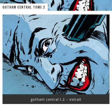
GOTHAM CENTRAL TOME 2
« MOFUSAND / Parler Japonais » – Des Expressions Pratiques !
« Dr Wertham / L’homme qui étudia les tueurs en série » - Un Métier à Risque !
Assassin's Creed Black Flag Resynced
« Le Vent dand les Saules » - Une Belle Histoire !
« Damn Them All » - Un duo de Choc !
Yoshi and the mysterious book
gotham central t.2 – extrait