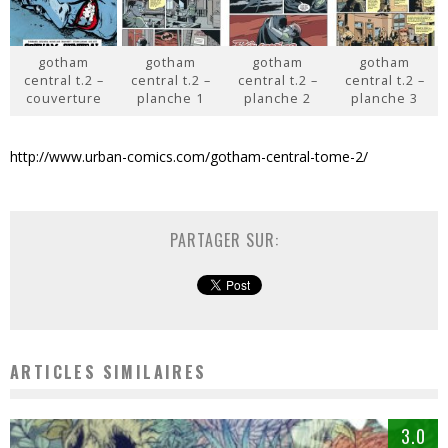
gotham
gotham
gotham
gotham
central t.2 –
central t.2 –
central t.2 –
central t.2 –
couverture
planche 1
planche 2
planche 3
http://www.urban-comics.com/gotham-central-tome-2/
PARTAGER SUR:
ARTICLES SIMILAIRES
3.0