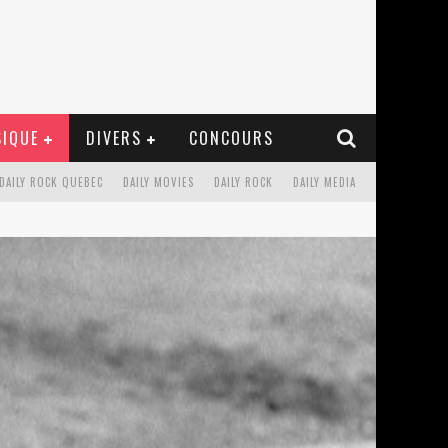
IQUE
DIVERS
CONCOURS
DAILY ROCK QUEBEC
DAILY MOVIES
DAILY ROCK
DAILY MEDIA