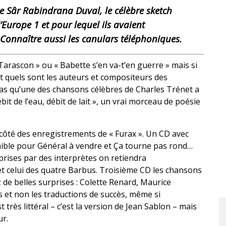
e Sâr Rabindrana Duval, le célèbre sketch
’Europe 1 et pour lequel ils avaient
Connaître aussi les canulars téléphoniques.
Tarascon » ou « Babette s’en va-t’en guerre » mais si
nt quels sont les auteurs et compositeurs des
pas qu’une des chansons célèbres de Charles Trénet a
bit de l’eau, débit de lait », un vrai morceau de poésie
 côté des enregistrements de « Furax ». Un CD avec
faible pour Général à vendre et Ça tourne pas rond…
ises par des interprètes on retiendra
 et celui des quatre Barbus. Troisième CD les chansons
z de belles surprises : Colette Renard, Maurice
ns et non les traductions de succès, même si
rès littéral – c’est la version de Jean Sablon – mais
ur.