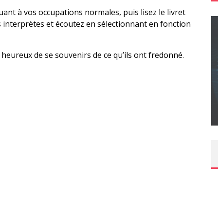
uant à vos occupations normales, puis lisez le livret
es interprètes et écoutez en sélectionnant en fonction
t heureux de se souvenirs de ce qu’ils ont fredonné.
CONCOURS : CALENDRIER DE L’AVENT – UNE
COPIE DU JEU « GRID, ULTIMATE EDITION »
SUR XBOX ONE OU PS4
Daily Passions