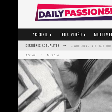
ACCUEIL
JEUX VIDÉO
MULTIMÉ
DERNIÈRES ACTUALITÉS
« WOLF-MAN / INTEGRALE TOME
Accueil
Musique
« MON VILLAGE RÉVOLTÉ » - 
STAR FOX
PSYRIVER 2026 : LA MAGIE REV
« MOFUSAND / PARLER JAPONAI