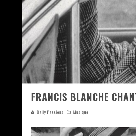
ASSASSIN'S CREED BLACK FLAG 
« LE VENT DAND LES SAULES » 
« DAMN THEM ALL » - UN DUO 
YOSHI AND THE MYSTERIOUS 
FRANCIS BLANCHE CHANT
Daily Passions
Musique