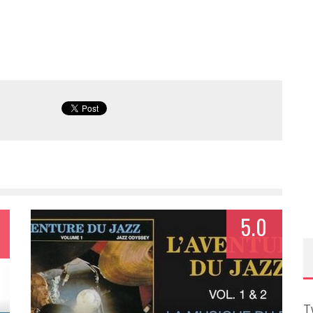
5.0
T