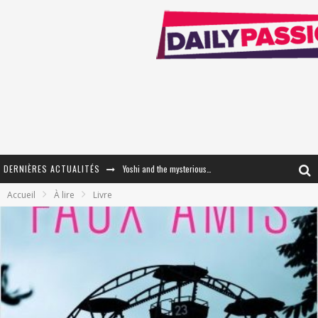
DERNIÈRES ACTUALITÉS
Yoshi and the mysterious book
Accueil
À lire
Livre
« WOLF-MAN / Integrale Tomes 1 et 2 » - Cruelle Vengeance !
« The Broken Ring / This Mariage Will Fail Anyway » (Tome 2) – Préparer sa vengeance…
« Mon Village Révolté » - Combattre un Projet !
« Le Béton et le Bambou / Propositions pour Mayotte et le Monde. » - Améliorations !
Star Fox