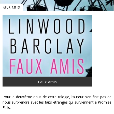
FAUX AMIS
PsyRiver 2026 : la magie revient sur les rives de l’Aar
« MOFUSAND / Parler Japonais » – Des Expressions Pratiques !
« Dr Wertham / L’homme qui étudia les tueurs en série » - Un Métier à Risque !
Assassin's Creed Black Flag Resynced
« Le Vent dand les Saules » - Une Belle Histoire !
Splatoon Raiders
Faux amis
Pour le deuxième opus de cette trilogie, l’auteur n’en finit pas de
nous surprendre avec les faits étranges qui surviennent à Promise
Falls.