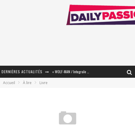
DERNIÈRES ACTUALITÉS
« WOLF-MAN / Integrale Tomes 1 et 2 » - Cruelle Vengeance !
Accueil
À lire
Livre
« The Broken Ring / This Mariage Will Fail Anyway » (Tome 2) – Préparer sa vengeance…
« Mon Village Révolté » - Combattre un Projet !
« Le Béton et le Bambou / Propositions pour Mayotte et le Monde. » - Améliorations !
Star Fox
PsyRiver 2026 : la magie revient sur les rives de l’Aar