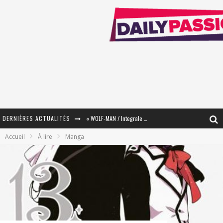
DERNIÈRES ACTUALITÉS
« WOLF-MAN / Integrale Tomes 1 et 2 » - Cruelle Vengeance !
Accueil
À lire
Manga
« The Broken Ring / This Mariage Will Fail Anyway » (Tome 2) – Préparer sa vengeance…
« Mon Village Révolté » - Combattre un Projet !
« Le Béton et le Bambou / Propositions pour Mayotte et le Monde. » - Améliorations !
Star Fox
PsyRiver 2026 : la magie revient sur les rives de l’Aar