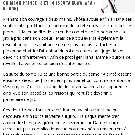
CRIMSON PRINCE 13 ET 14 (SOUTA KUWAHARA /
KI-OON)
« MOFUSAND / Parler Japonais » – Des Expressions Pratiques !
Prenant son courage à deux mains, Shôta avoue enfin à Hana ses
« Dr Wertham / L’homme qui étudia les tueurs en série » - Un Métier à Risque !
sentiments, profitant du contexte de la fête du lycée. Sa franchise
permet à la jeune fille de se rendre compte de l’importance que
Assassin's Creed Black Flag Resynced
Jirô a pris dans son coeur ! Mais cela bouleverse également la
résolution qu’elle avait prise de ne plus jamais s’attacher à
« Le Vent dand les Saules » - Une Belle Histoire !
personne et attire l’attention du roi des enfers, qui juge de son
devoir d’enfin intervenir. Afin de protéger Hana, Dame Pourpre se
« Damn Them All » - Un duo de Choc !
réveille. La vérité risque bien d’éclater bientôt !
Yoshi and the mysterious book
La suite du tome 13 et une bonne partie du tome 14 s’intéressent
ensuite à Gee, que Jirô ne peut plus voir et qui commence donc à
s’estomper. C’est l’occasion de découvrir sa véritable apparence
ainsi que son passé et les raisons qui l’ont fait devenir le
partenaire de Jirô.
Ces deux tomes font un sacré bon en avant, avec Hana qui
découvre enfin toute la vérité sur Jirô. Elle risque même d’en
apprendre bien plus qu’elle ne le désirerait sur Dame Pourpre,
avec quelques complications que nos deux héros rencontrent à