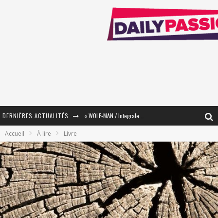
DERNIÈRES ACTUALITÉS
« WOLF-MAN / Integrale Tomes 1 et 2 » - Cruelle Vengeance !
Accueil
À lire
Livre
« The Broken Ring / This Mariage Will Fail Anyway » (Tome 2) – Préparer sa vengeance…
« Mon Village Révolté » - Combattre un Projet !
« Le Béton et le Bambou / Propositions pour Mayotte et le Monde. » - Améliorations !
Star Fox
PsyRiver 2026 : la magie revient sur les rives de l’Aar