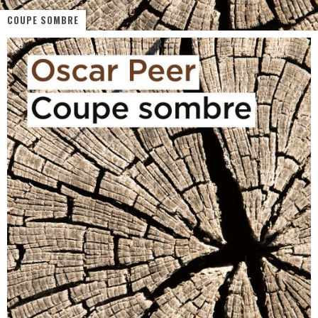
COUPE SOMBRE
« MOFUSAND / Parler Japonais » – Des Expressions Pratiques !
« Dr Wertham / L’homme qui étudia les tueurs en série » - Un Métier à Risque !
Assassin's Creed Black Flag Resynced
« Le Vent dand les Saules » - Une Belle Histoire !
« Damn Them All » - Un duo de Choc !
Yoshi and the mysterious book