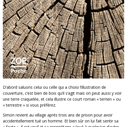
D’abord saluons celui ou celle qui a choisi l’illustration de
couverture, c’est bien de bois qu’il s’agit mais on peut aussi y voir
une terre craquelée, et cela illustre ce court roman « terrien » ou
« terrestre » si vous préférez.
Simon revient au village après trois ans de prison pour avoir
accidentellement tué un homme. Et bien sûr on lui fait sentir sa
« faute ». Il est veuf et sa propriétaire a loué à quelqu’un d’autre.