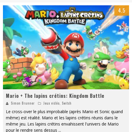
« MOFUSAND / Parler Japonais » – Des Expressions Pratiques !
4.5
« Dr Wertham / L’homme qui étudia les tueurs en série » - Un Métier à Risque !
Assassin's Creed Black Flag Resynced
« Le Vent dand les Saules » - Une Belle Histoire !
« Damn Them All » - Un duo de Choc !
Yoshi and the mysterious book
Mario + The lapins crétins: Kingdom Battle
Simon Brunner
Jeux vidéo
,
Switch
Le cross-over le plus improbable (après Mario et Sonic quand
même) est réalité. Mario et les lapins crétins réunis dans le
même jeu. Les lapins crétins envahissent l'univers de Mario
pour le rendre sens dessus
...