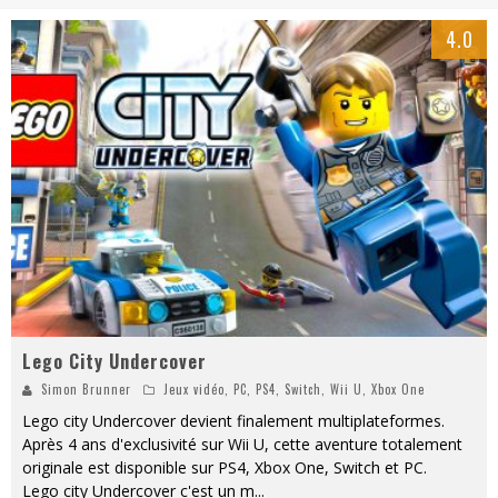
« MOFUSAND / Parler Japonais » – Des Expressions Pratiques !
4.0
« Dr Wertham / L’homme qui étudia les tueurs en série » - Un Métier à Risque !
Assassin's Creed Black Flag Resynced
« Le Vent dand les Saules » - Une Belle Histoire !
« Damn Them All » - Un duo de Choc !
Yoshi and the mysterious book
Lego City Undercover
Simon Brunner
Jeux vidéo
,
PC
,
PS4
,
Switch
,
Wii U
,
Xbox One
Lego city Undercover devient finalement multiplateformes.
Après 4 ans d'exclusivité sur Wii U, cette aventure totalement
originale est disponible sur PS4, Xbox One, Switch et PC.
Lego city Undercover c'est un m
...