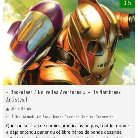
3.5
« Rocketeer / Nouvelles Aventures » – De Nombreux
Artistes !
Alain Baruh
À lire
,
Accueil
,
Art Book
,
Bande Dessinée
,
Comics
,
Découverte
Que l’on soit fan de comics américains ou pas, tout le monde
a déjà entendu parler du célèbre héros de bande dessinée