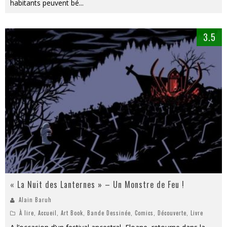
habitants peuvent bé
...
3.5
« La Nuit des Lanternes » – Un Monstre de Feu !
Alain Baruh
À lire
,
Accueil
,
Art Book
,
Bande Dessinée
,
Comics
,
Découverte
,
Livre