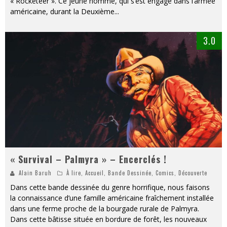
« Rocketeer ». Ce jeune homme, qui s’est engagé dans l’armée
américaine, durant la Deuxième
...
3.0
« Survival – Palmyra » – Encerclés !
Alain Baruh
À lire
,
Accueil
,
Bande Dessinée
,
Comics
,
Découverte
Dans cette bande dessinée du genre horrifique, nous faisons
la connaissance d’une famille américaine fraîchement installée
dans une ferme proche de la bourgade rurale de Palmyra.
Dans cette bâtisse située en bordure de forêt, les nouveaux