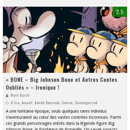
2.5
« BONE – Big Johnson Bone et Autres Contes
Oubliés » – Ironique !
Alain Baruh
À lire
,
Accueil
,
Bande Dessinée
,
Comics
,
Uncategorized
A une lointaine époque, seuls quelques rares individus
s’aventuraient au cœur des vastes contrées inconnues. Parmi
ces grands personnages entrés dans la légende figure Big
Johnson Bone, le fondateur de Boneville. On savait jusqu’ici,