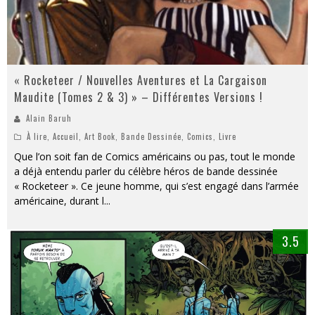
« Rocketeer / Nouvelles Aventures et La Cargaison
Maudite (Tomes 2 & 3) » – Différentes Versions !
Alain Baruh
À lire
,
Accueil
,
Art Book
,
Bande Dessinée
,
Comics
,
Livre
Que l’on soit fan de Comics américains ou pas, tout le monde
a déjà entendu parler du célèbre héros de bande dessinée
« Rocketeer ». Ce jeune homme, qui s’est engagé dans l’armée
américaine, durant l
...
3.5