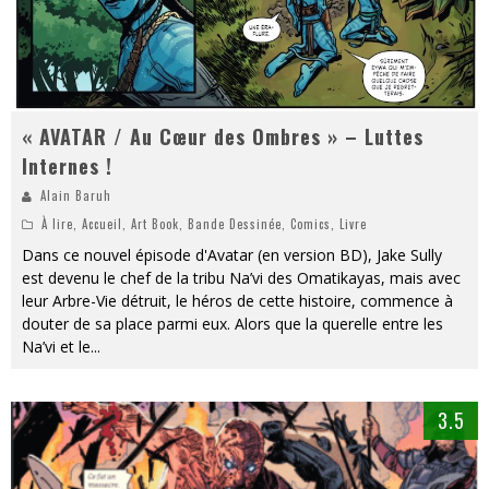
« AVATAR / Au Cœur des Ombres » – Luttes
Internes !
Alain Baruh
À lire
,
Accueil
,
Art Book
,
Bande Dessinée
,
Comics
,
Livre
Dans ce nouvel épisode d'Avatar (en version BD), Jake Sully
est devenu le chef de la tribu Na’vi des Omatikayas, mais avec
leur Arbre-Vie détruit, le héros de cette histoire, commence à
douter de sa place parmi eux. Alors que la querelle entre les
Na’vi et le
...
3.5