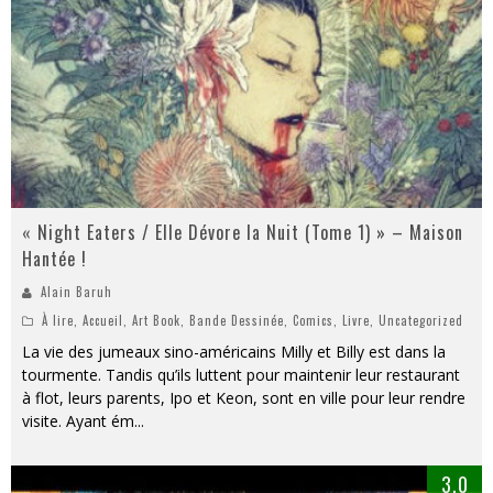
« Night Eaters / Elle Dévore la Nuit (Tome 1) » – Maison
Hantée !
Alain Baruh
À lire
,
Accueil
,
Art Book
,
Bande Dessinée
,
Comics
,
Livre
,
Uncategorized
La vie des jumeaux sino-américains Milly et Billy est dans la
tourmente. Tandis qu’ils luttent pour maintenir leur restaurant
à flot, leurs parents, Ipo et Keon, sont en ville pour leur rendre
visite. Ayant ém
...
3.0