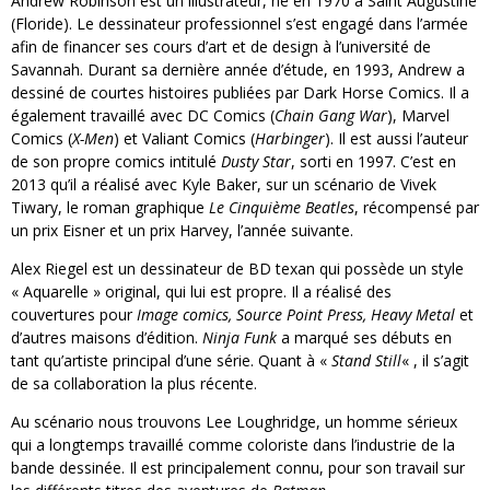
Andrew Robinson est un illustrateur, né en 1970 à Saint Augustine
(Floride). Le dessinateur professionnel s’est engagé dans l’armée
afin de financer ses cours d’art et de design à l’université de
Savannah. Durant sa dernière année d’étude, en 1993, Andrew a
dessiné de courtes histoires publiées par Dark Horse Comics. Il a
également travaillé avec DC Comics (
Chain Gang War
), Marvel
Comics (
X-Men
) et Valiant Comics (
Harbinger
). Il est aussi l’auteur
de son propre comics intitulé
Dusty Star
, sorti en 1997. C’est en
2013 qu’il a réalisé avec Kyle Baker, sur un scénario de Vivek
Tiwary, le roman graphique
Le Cinquième Beatles
, récompensé par
un prix Eisner et un prix Harvey, l’année suivante.
Alex Riegel est un dessinateur de BD texan qui possède un style
« Aquarelle » original, qui lui est propre. Il a réalisé des
couvertures pour
Image comics, Source Point Press, Heavy Metal
et
d’autres maisons d’édition.
Ninja Funk
a marqué ses débuts en
tant qu’artiste principal d’une série. Quant à «
Stand Still
« , il s’agit
de sa collaboration la plus récente.
Au scénario nous trouvons Lee Loughridge, un homme sérieux
qui a longtemps travaillé comme coloriste dans l’industrie de la
bande dessinée. Il est principalement connu, pour son travail sur