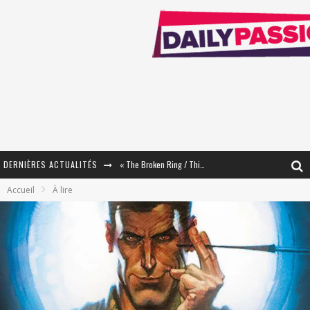
« The Broken Ring / This Mariage Will Fail Anyway » (Tome 2) – Préparer sa vengeance…
DERNIÈRES ACTUALITÉS
Accueil
À lire
« Mon Village Révolté » - Combattre un Projet !
« Le Béton et le Bambou / Propositions pour Mayotte et le Monde. » - Améliorations !
Star Fox
PsyRiver 2026 : la magie revient sur les rives de l’Aar
« MOFUSAND / Parler Japonais » – Des Expressions Pratiques !