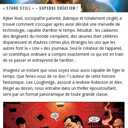
« STAND STILL » – SUPERBE CRÉATION !
« Dr Wertham / L’homme qui étudia les tueurs en série » - Un Métier à Risque !
Ryker Ruel, sociopathe patenté, (lubrique et totalement cinglé) a
Assassin's Creed Black Flag Resynced
trouvé comment s’occuper après avoir dérobé une merveille de
technologie, capable d’arrêter le temps. Résultat : les cadavres
« Le Vent dand les Saules » - Une Belle Histoire !
des dirigeants du monde s’empilent, des œuvres d’art célèbres
disparaissent et d’autres crimes plus étranges les uns que les
« Damn Them All » - Un duo de Choc !
autres font la « Une » des journaux. Seul le créateur de l’appareil,
un scientifique ordinaire a compris exactement ce qui est en train
« Love is a Boxing Ring (Tomes 1 & 2) » – Un Passé Trouble !
de se passer et entreprend de l’arrêter…
« WOLF-MAN / Integrale Tomes 1 et 2 » - Cruelle Vengeance !
Imaginez un instant que vous soyez vous aussi capable de figer le
temps. Que feriez-vous de ce don ? L’auteur de cette histoire
fantastique, Lee Loughridge, associé à Andrew Robinson et Alex
Riegel au dessin, nous entraîne dans un thriller époustouflant,
servi par un format panoramique de toute grande classe.