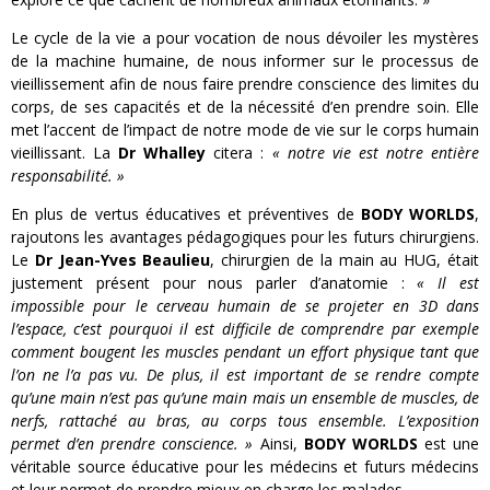
Le cycle de la vie a pour vocation de nous dévoiler les mystères
de la machine humaine, de nous informer sur le processus de
vieillissement afin de nous faire prendre conscience des limites du
corps, de ses capacités et de la nécessité d’en prendre soin. Elle
met l’accent de l’impact de notre mode de vie sur le corps humain
vieillissant. La
Dr Whalley
citera :
« notre vie est notre entière
responsabilité. »
En plus de vertus éducatives et préventives de
BODY WORLDS
,
rajoutons les avantages pédagogiques pour les futurs chirurgiens.
Le
Dr Jean-Yves Beaulieu
, chirurgien de la main au HUG, était
justement présent pour nous parler d’anatomie :
« Il est
impossible pour le cerveau humain de se projeter en 3D dans
l’espace, c’est pourquoi il est difficile de comprendre par exemple
comment bougent les muscles pendant un effort physique tant que
l’on ne l’a pas vu. De plus, il est important de se rendre compte
qu’une main n’est pas qu’une main mais un ensemble de muscles, de
nerfs, rattaché au bras, au corps tous ensemble. L’exposition
permet d’en prendre conscience. »
Ainsi,
BODY WORLDS
est une
véritable source éducative pour les médecins et futurs médecins
et leur permet de prendre mieux en charge les malades.