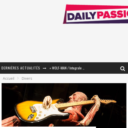
« WOLF-MAN / Integrale Tomes 1 et 2 » - Cruelle Vengeance !
DERNIÈRES ACTUALITÉS
« The Broken Ring / This Mariage Will Fail Anyway » (Tome 2) – Préparer sa vengeance…
Accueil
Divers
« Mon Village Révolté » - Combattre un Projet !
« Le Béton et le Bambou / Propositions pour Mayotte et le Monde. » - Améliorations !
Star Fox
PsyRiver 2026 : la magie revient sur les rives de l’Aar