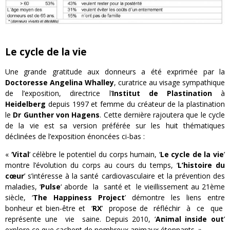
Le cycle de la vie
Une grande gratitude aux donneurs a été exprimée par la
Doctoresse Angelina Whalley
, curatrice au visage sympathique
de l’exposition, directrice l’
Institut de Plastination
à
Heidelberg
depuis 1997 et femme du créateur de la plastination
le
Dr Gunther von Hagens
. Cette dernière rajoutera que le cycle
de la vie est sa version préférée sur les huit thématiques
déclinées de l’exposition énoncées ci-bas :
« ‘
Vital
’ célèbre le potentiel du corps humain, ‘
Le cycle de la vie
’
montre l’évolution du corps au cours du temps, ‘
L’histoire du
cœur
’ s’intéresse à la santé cardiovasculaire et la prévention des
maladies, ‘
Pulse
‘ aborde la santé et le vieillissement au 21ème
siècle, ‘
The Happiness Project
’ démontre les liens entre
bonheur et bien-être et ‘
RX
’ propose de réfléchir à ce que
représente une vie saine. Depuis 2010, ‘
Animal inside out
’
explore ce que cachent de nombreux animaux étonnants. »