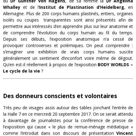
du
Dr Gunther von Hagens
, de sa femme la
Dr Angelina
Whalley
et de l’
Institut de Plastination d’Heidelberg
, en
Allemagne. Plus de 200 corps humains plastinés, entiers, organes
isolés ou coupes transparentes sont ainsi présentés afin de
permettre aux intéressés d’en apprendre plus sur leur anatomie et
de comprendre l’évolution du corps humain au fil du temps.
Depuis ses débuts, l’exposition anatomique n’a cessé de
provoquer controverses et polémiques. On peut comprendre :
s’imaginer une exhibition de vrais corps humains suscite
généralement un sentiment d’inconfort voire même de dégout.
Qu’en est-il réellement à propos de l’exposition
BODY WORLDS –
Le cycle de la vie
?
Des donneurs conscients et volontaires
Très peu de visages assis autour des tables jonchant l’entrée de
la Halle 7 en ce mercredi 20 septembre 2017. On se serait attendu
à davantage de journalistes pour la conférence de presse de
l’exposition qui cause « le plus de remue-ménage médiatique »
comme l’introduit dans son discours de présentation
Vincent