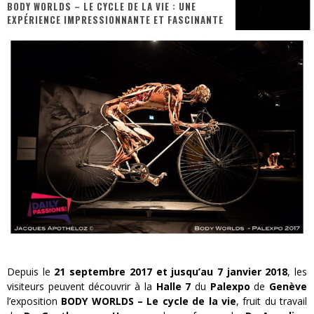
BODY WORLDS – LE CYCLE DE LA VIE : UNE
« MOFUSAND / Parler Japonais » – Des Expressions Pratiques !
EXPÉRIENCE IMPRESSIONNANTE ET FASCINANTE
« Dr Wertham / L’homme qui étudia les tueurs en série » - Un Métier à Risque !
Assassin's Creed Black Flag Resynced
« Le Vent dand les Saules » - Une Belle Histoire !
« Damn Them All » - Un duo de Choc !
Yoshi and the mysterious book
Depuis le
21 septembre 2017 et jusqu’au 7 janvier 2018
, les
visiteurs peuvent découvrir à la
Halle
7
du
Palexpo
de
Genève
l’exposition
BODY WORLDS – Le cycle de la vie
, fruit du travail