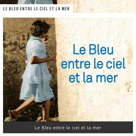
LE BLEU ENTRE LE CIEL ET LA MER
« MOFUSAND / Parler Japonais » – Des Expressions Pratiques !
« Dr Wertham / L’homme qui étudia les tueurs en série » - Un Métier à Risque !
Assassin's Creed Black Flag Resynced
« Le Vent dand les Saules » - Une Belle Histoire !
« Damn Them All » - Un duo de Choc !
Yoshi and the mysterious book
Le Bleu entre le ciel et la mer