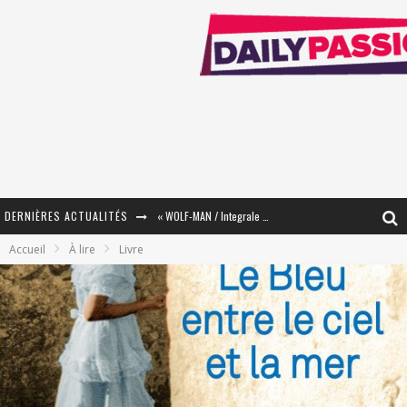
DERNIÈRES ACTUALITÉS
« WOLF-MAN / Integrale Tomes 1 et 2 » - Cruelle Vengeance !
Accueil
À lire
Livre
« The Broken Ring / This Mariage Will Fail Anyway » (Tome 2) – Préparer sa vengeance…
« Mon Village Révolté » - Combattre un Projet !
« Le Béton et le Bambou / Propositions pour Mayotte et le Monde. » - Améliorations !
Star Fox
PsyRiver 2026 : la magie revient sur les rives de l’Aar